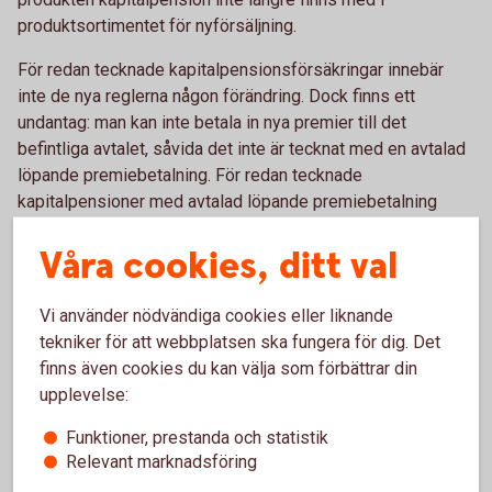
produktsortimentet för nyförsäljning.
För redan tecknade kapitalpensionsförsäkringar innebär
inte de nya reglerna någon förändring. Dock finns ett
undantag: man kan inte betala in nya premier till det
befintliga avtalet, såvida det inte är tecknat med en avtalad
löpande premiebetalning. För redan tecknade
kapitalpensioner med avtalad löpande premiebetalning
innebär detta att man kan fortsätta premiebetalning i
Våra cookies, ditt val
oförändrad takt och storlek. Observera dock att det är
förbjudet att göra ändring i det ingångna försäkringsavtalets
premiebetalning.
Vi använder nödvändiga cookies eller liknande
tekniker för att webbplatsen ska fungera för dig. Det
Du placerar pengarna i bankens breda utbud av fonder. Du
finns även cookies du kan välja som förbättrar din
kan när som helst, kostnads- och skattefritt, byta fond
upplevelse:
under spartiden. En gång om året får du ett värdebesked.
Du kan följa fondernas utveckling via internetbanken, i
Funktioner, prestanda och statistik
kurslistan eller genom att ringa oss.
Relevant marknadsföring