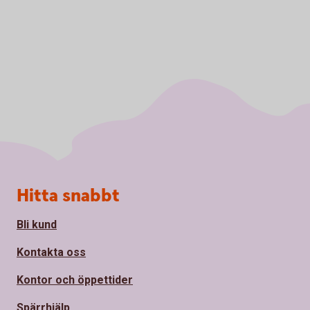
Sidfot
Hitta snabbt
Bli kund
Kontakta oss
Kontor och öppettider
Spärrhjälp