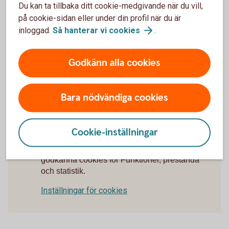
Du kan ta tillbaka ditt cookie-medgivande när du vill,
Så här tar du ut pengarna
på cookie-sidan eller under din profil när du är
inloggad.
Så hanterar vi
cookies
.
Pengarna kan tidigast tas ut från din 55-årsdag och
kortaste utbetalningstid är fem år. Pengarna betalas i regel
Godkänn alla cookies
ut månadsvis. Om du dör innan utbetalning påbörjats,
betalas pengarna ut till dina förmånstagare, det vill säga de
personer du bestämt ska få dina pengar vid dödsfall. All
Bara nödvändiga cookies
utbetalning är skattefri.
Cookie-inställningar
För att se detta innehåll behöver du först
godkänna cookies för Funktioner, prestanda
och statistik.
Inställningar för cookies