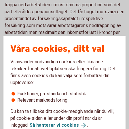
trappa ned arbetstiden i minst samma proportion som det
partiella ålderspensionsuttaget. Det får högst motsvara den
procentandel av försäkringskapitalet i respektive
försäkring som motsvarar arbetstagarens nedtrappning av
arbetstiden men maximalt den inkomstförlust i kronor per
månad som uppkommer till följd av arbetstagarens
Våra cookies, ditt val
nedtrappning av arbetstiden.
Partiellt uttag före ordinarie pensionsålder ska alltid pågå
Vi använder nödvändiga cookies eller liknande
minst fram till 65 år.
tekniker för att webbplatsen ska fungera för dig. Det
finns även cookies du kan välja som förbättrar din
upplevelse:
Funktioner, prestanda och statistik
Återbetalningsskydd
Relevant marknadsföring
Du kan ändra återbetalningsskydd genom att logga
Du kan ta tillbaka ditt cookie-medgivande när du vill,
in hos din valcentral.
på cookie-sidan eller under din profil när du är
inloggad.
Så hanterar vi
cookies
.
Behöver du
återbetalningsskydd?