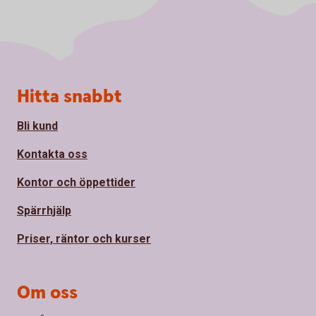
Sidfot
Hitta snabbt
Bli kund
Kontakta oss
Kontor och öppettider
Spärrhjälp
Priser, räntor och kurser
Om oss