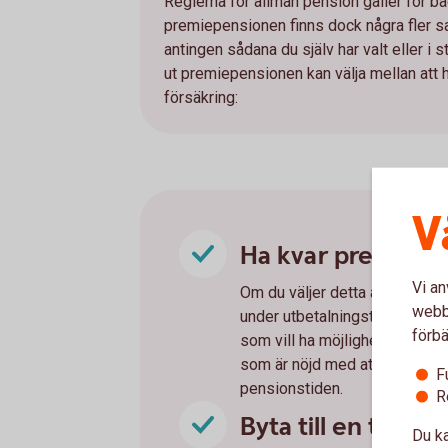
Reglerna för allmän pension gäller för
premiepensionen finns dock några fler sa
antingen sådana du själv har valt eller i 
ut premiepensionen kan välja mellan att ha 
försäkring:
V
Ha kvar premiepen
Vi an
Om du väljer detta alternativ k
webbp
under utbetalningstiden. Att 
förbä
som vill ha möjlighet att välja 
som är nöjd med att ha AP7 Så
F
pensionstiden.
R
Byta till en tradit
Du ka