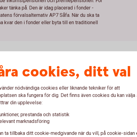
 både inkomstpensionen och premiepensionen. För
ker tänka på. Den är idag placerad i fonder -
statens förvalsalternativ AP7 Såfa. När du ska ta
kvar den i fonder eller byta till en traditionell
åra cookies, ditt val
sion i fonder
vänder nödvändiga cookies eller liknande tekniker för att
an du själv påverka vilken fond eller vilka fonder du har
latsen ska fungera för dig. Det finns även cookies du kan välj
ha kvar premiepensionen i fonder/fondförsäkring passar dig
ttrar din upplevelse:
fonder och risknivå själv. Det är också ett alternativ för dig
fa – en fond där risken minskar successivt under hela
unktioner, prestanda och statistik
elevant marknadsföring
ionell försäkring
n ta tillbaka ditt cookie-medgivande när du vill, på cookie-sidan 