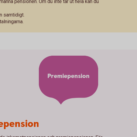
llmänna pensionen. Om du inte tar ut hela kan du
n samtidigt.
talningarna.
Premiepension
iepension