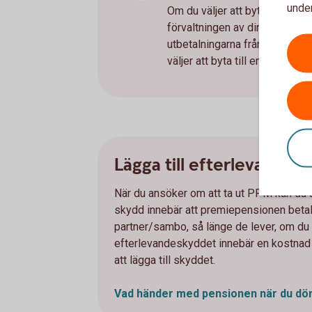
under
Om du väljer att byta till en 
förvaltningen av din pension. 
utbetalningarna från premiepens
väljer att byta till en tradition
Lägga till efterlevandesk
När du ansöker om att ta ut PPM kan du ä
skydd innebär att premiepensionen betal
partner/sambo, så länge de lever, om du sk
efterlevandeskyddet innebär en kostnad o
att lägga till skyddet.
Vad händer med pensionen när du dö