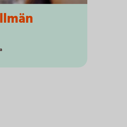
allmän
a