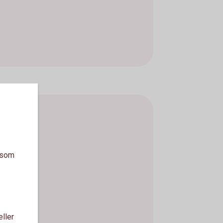
a som
eller