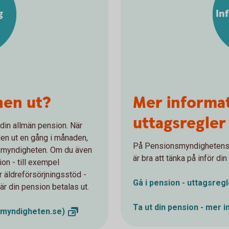
g
In
nen ut?
Mer informa
uttagsregler
ut din allmän pension. När
den ut en gång i månaden,
På Pensionsmyndighetens 
onsmyndigheten. Om du även
är bra att tänka på inför d
on - till exempel
r äldreförsörjningsstöd -
Gå i pension - uttagsreg
är din pension betalas ut.
Ta ut din pension - mer
i
smyndigheten.se)