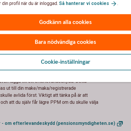
 din profil när du är inloggad.
Så hanterar vi
cookies
.
traditionell försäkring så tar Pensionsmyndigheten över
Detta val passar dig som vill ha en garanti på att
ionen inte sjunker kraftigt från ett år till ett annat. Om du
Godkänn alla cookies
ell försäkring kan du inte byta tillbaka sen.
Bara nödvändiga cookies
Cookie-inställningar
ydd eller inte?
ven lägga till ett efterlevandeskydd. Detta
as ut till din make/maka/registrerade
ulle avlida först. Viktigt att tänka på är att
ch att du själv får lägre PPM om du skulle välja
r - om efterlevandeskydd
(pensionsmyndigheten.se)