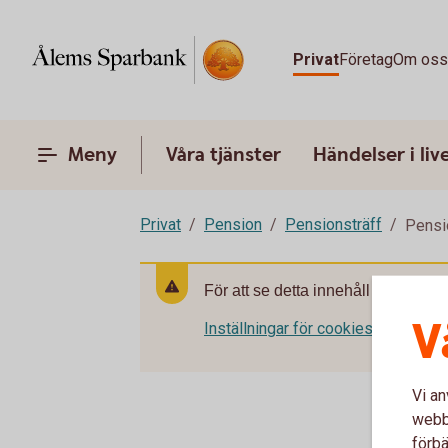
Privat
Företag
Om os
Meny
Våra tjänster
Händelser i liv
Privat
Pension
Pensionsträff
Pensi
För att se detta innehåll behöver d
V
Inställningar för cookies
Vi an
webbp
förbä