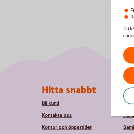
F
R
Du ka
under
Sidfot
Hitta snabbt
Om
Bli kund
Om Å
Kontakta oss
Håll
Kontor och öppettider
Sam