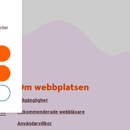
eller
Om webbplatsen
Tillgänglighet
nde
Rekommenderade webbläsare
Användarvillkor