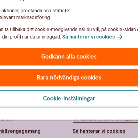
unktioner, prestanda och statistik
elevant marknadsföring
n ta tillbaka ditt cookie-medgivande när du vill, på cookie-sidan 
 din profil när du är inloggad.
Så hanterar vi
cookies
.
Godkänn alla cookies
Bara nödvändiga cookies
 oss
Säkerhet och
Cookie-inställningar
integritet
lems Sparbank
barhet
Ta tillbaka cookie-medgiva
hällsengagemang
Så hanterar vi cookies