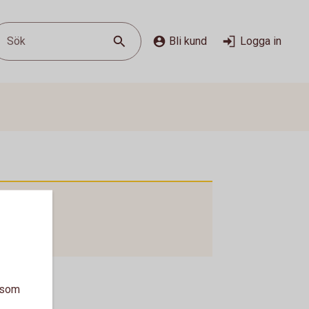
Sök
Bli kund
Logga in
a som