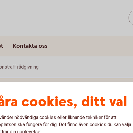
s
et
Kontakta oss
onsträff rådgivning
u först godkänna cookies för Funktioner, prestanda och statistik.
åra cookies, ditt val
vänder nödvändiga cookies eller liknande tekniker för att
latsen ska fungera för dig. Det finns även cookies du kan välj
ttrar din upplevelse: