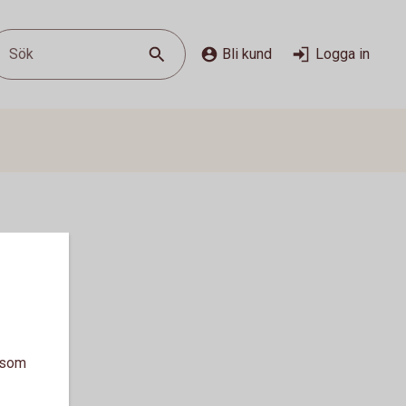
Sök
Bli kund
Logga in
a som