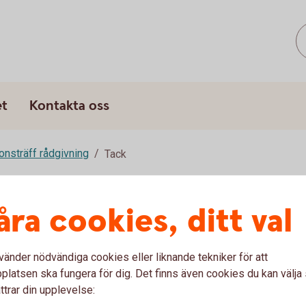
s
et
Kontakta oss
onsträff rådgivning
Tack
intresseanmälan!
åra cookies, ditt val
takt med dig så snart som möjligt.
vänder nödvändiga cookies eller liknande tekniker för att
latsen ska fungera för dig. Det finns även cookies du kan välj
ttrar din upplevelse: