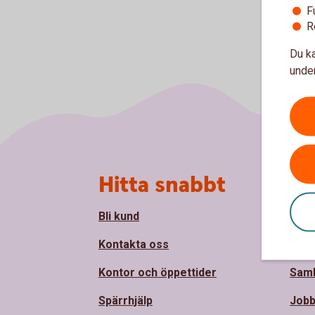
F
R
Du ka
under
Sidfot
Hitta snabbt
Om
Bli kund
Om Å
Kontakta oss
Håll
Kontor och öppettider
Sam
Spärrhjälp
Jobb