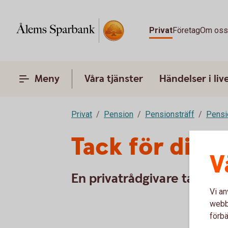
Privat
Företag
Om os
Meny
Våra tjänster
Händelser i liv
Privat
Pension
Pensionsträff
Pensi
Tack för din 
V
En privatrådgivare tar kon
Vi an
webbp
förbä