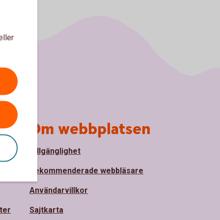
eller
Om webbplatsen
Tillgänglighet
nde
Rekommenderade webbläsare
Användarvillkor
ter
Sajtkarta