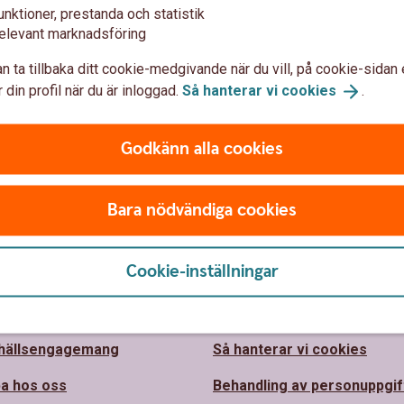
unktioner, prestanda och statistik
elevant marknadsföring
n ta tillbaka ditt cookie-medgivande när du vill, på cookie-sidan 
 din profil när du är inloggad.
Så hanterar vi
cookies
.
Godkänn alla cookies
Bara nödvändiga cookies
 oss
Säkerhet och
integritet
Cookie-inställningar
lems Sparbank
barhet
Ta tillbaka cookie-medgiva
hällsengagemang
Så hanterar vi cookies
a hos oss
Behandling av personuppgif