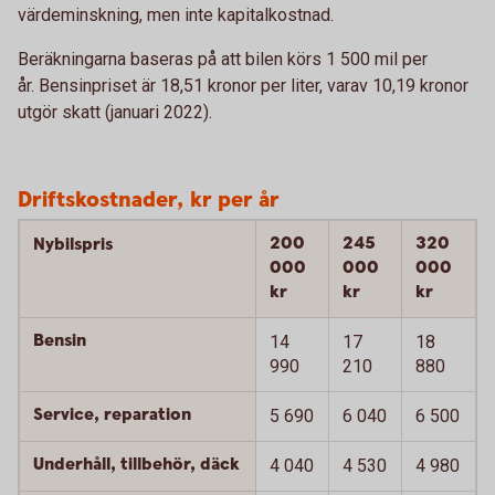
värdeminskning, men inte kapitalkostnad.
Beräkningarna baseras på att bilen körs 1 500 mil per
år. Bensinpriset är 18,51 kronor per liter, varav 10,19 kronor
utgör skatt (januari 2022).
Driftskostnader, kr per år
200
245
320
Nybilspris
000
000
000
kr
kr
kr
Bensin
14
17
18
990
210
880
Service, reparation
5 690
6 040
6 500
Underhåll, tillbehör, däck
4 040
4 530
4 980