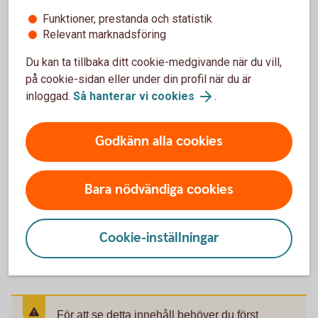
Funktioner, prestanda och statistik
Relevant marknadsföring
Bil till jobbet och bil i jobbet
Du kan ta tillbaka ditt cookie-medgivande när du vill,
på cookie-sidan eller under din profil när du är
Om du åker i egen bil till jobbet och uppfyller
inloggad.
Så hanterar vi cookies
.
Skatteverkets krav har du rätt till skatteavdrag.
Använder du din egen bil i tjänsten kan du få skattefri
Godkänn alla cookies
ersättning från din arbetsgivare. Har du en tjänstebil
får du skatta för den som en förmån från din
arbetsgivare.
Bara nödvändiga cookies
Skatteavdrag för bilresor till jobbet
(skatteverket.se)
Cookie-inställningar
För att se detta innehåll behöver du först