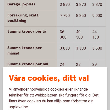
Garage, p-plats
3 870
3 870
3 870
Försäkring, skatt,
7 790
8 850
9 900
besiktning
Summa kronor per år
36
40
44
380
500
130
Summa kronor per
3 030
3 380
3 680
månad
Summa kronor per mil
24
27
29
Summa kronor per
Våra cookies, ditt val
4 030
4 610
5 280
månad inkl
värdeminskning
Vi använder nödvändiga cookies eller liknande
tekniker för att webbplatsen ska fungera för dig. Det
Summa kronor per mil
32
37
42
finns även cookies du kan välja som förbättrar din
inkl värdeminskning
upplevelse: