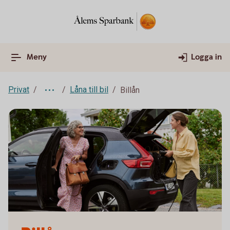
Meny
Logga in
Privat
Låna till bil
Billån