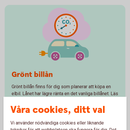
Grönt billån
Grönt billån finns för dig som planerar att köpa en
elbil. Lånet har lägre ränta en det vanliga billånet. Läs
mer om kriterierna för Grönt billån.
Våra cookies, ditt val
Grönt billån – räkna på lån för miljövänlig
bil
Vi använder nödvändiga cookies eller liknande
tekniker för att webbplatsen ska fungera för dig. Det