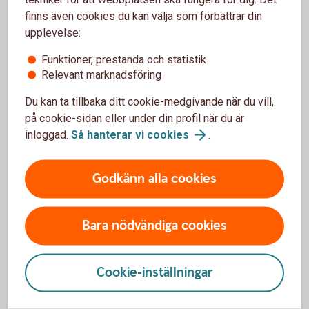
finns även cookies du kan välja som förbättrar din
upplevelse:
Så fungerar billån
Funktioner, prestanda och statistik
Relevant marknadsföring
Behöver jag vara kund för att få billån?
Du kan ta tillbaka ditt cookie-medgivande när du vill,
på cookie-sidan eller under din profil när du är
inloggad.
Så hanterar vi
cookies
.
Vad krävs för att jag ska få billån?
Hur mycket får jag låna?
Godkänn alla cookies
När får jag besked?
Bara nödvändiga cookies
Cookie-inställningar
Pris och ränta Billån