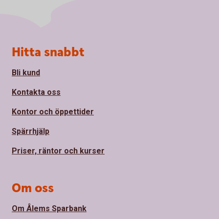
Sidfot
Hitta snabbt
Bli kund
Kontakta oss
Kontor och öppettider
Spärrhjälp
Priser, räntor och kurser
Om oss
Om Ålems Sparbank