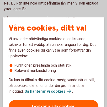
Nej. Du kan inte höja ditt befintliga lån, men vi kan erbjuda
ytterligare lån.
På grund av lagändringen för överskuldsättning som
infördes 1 mars 2025 kan vi tyvärr inte längre erbjuda
Våra cookies, ditt val
möjligheten att baka ihop dina lån som du har hos oss.
Vi använder nödvändiga cookies eller liknande
Ring 0499-487 50
tekniker för att webbplatsen ska fungera för dig. Det
finns även cookies du kan välja som förbättrar din
Hitta ditt
bankkontor
upplevelse:
Funktioner, prestanda och statistik
Relevant marknadsföring
Du kan ta tillbaka ditt cookie-medgivande när du vill,
på cookie-sidan eller under din profil när du är
Pris och ränta Privatlån
inloggad.
Så hanterar vi
cookies
.
Ränta
Godkänn alla cookies