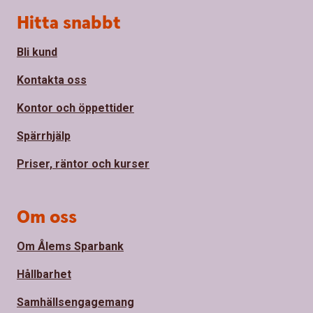
Sidfot
Hitta snabbt
Bli kund
Kontakta oss
Kontor och öppettider
Spärrhjälp
Priser, räntor och kurser
Om oss
Om Ålems Sparbank
Hållbarhet
Samhällsengagemang