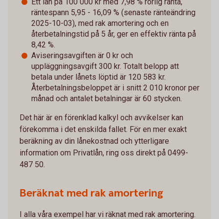
Ett lån på 100 000 kr med 7,98 % rörlig ränta,
räntespann 5,95 - 16,09 % (senaste ränteändring
2025-10-03), med rak amortering och en
återbetalningstid på 5 år, ger en effektiv ränta på
8,42 %.
Aviseringsavgiften är 0 kr och
uppläggningsavgift 300 kr. Totalt belopp att
betala under lånets löptid är 120 583 kr.
Återbetalningsbeloppet är i snitt 2 010 kronor per
månad och antalet betalningar är 60 stycken.
Det här är en förenklad kalkyl och avvikelser kan
förekomma i det enskilda fallet. För en mer exakt
beräkning av din lånekostnad och ytterligare
information om Privatlån, ring oss direkt på 0499-
487 50.
Beräknat med rak amortering
I alla våra exempel har vi räknat med rak amortering.