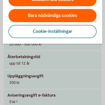
5,95 - 16,09 % (senaste ränteändring 2025-10-03)
räntan är rörlig
1
Bara nödvändiga cookies
Effektiv ränta
8,42 %
2
Cookie-inställningar
Lånebelopp
20 000 - 500 000 kr
Återbetalningstid
upp till 12 år
Uppläggningsavgift
300 kr
Aviseringsavgift e-faktura
0 kr
3