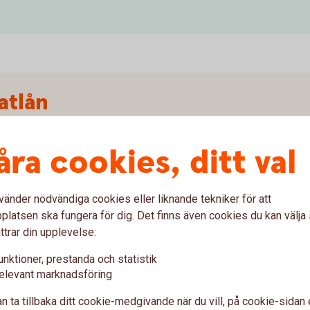
atlån
ig ränta, räntespann 5,95 - 16,09 % (senaste
åra cookies, ditt val
rtering och en återbetalningstid på 5 år, ger en
ningsavgift 300 kr. Totalt belopp att betala
rbetalningsbeloppet är i snitt 2 010 kronor per
vänder nödvändiga cookies eller liknande tekniker för att
tycken.
latsen ska fungera för dig. Det finns även cookies du kan välj
ttrar din upplevelse:
lser kan förekomma i det enskilda fallet. För en
ch ytterligare information om Privatlån, ring oss
unktioner, prestanda och statistik
elevant marknadsföring
n ta tillbaka ditt cookie-medgivande när du vill, på cookie-sidan 