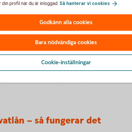
ering
 din profil när du är inloggad.
Så hanterar vi
cookies
.
mortering. Det innebär att du, på ditt lån, betalar
 Du betalar även ränta på lånet.
Godkänn alla cookies
räntan är oförändrad.
Bara nödvändiga cookies
Cookie-inställningar
lden i tid riskerar du en betalningsanmärkning. Det kan
bostad, teckna abonnemang och få nya lån. För stöd, vänd
ingen i din kommun. Kontaktuppgifter finns på
atlån – så fungerar det