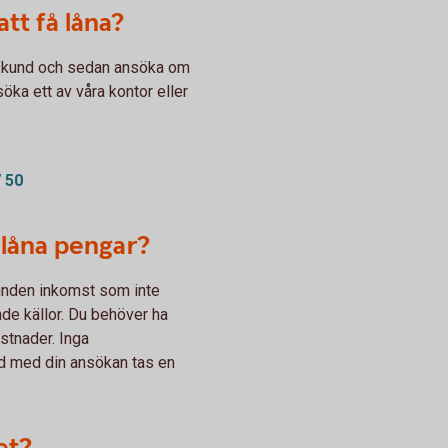
tt få låna?
li kund och sedan ansöka om
öka ett av våra kontor eller
 50
å låna pengar?
unden inkomst som inte
de källor. Du behöver ha
stnader. Inga
nd med din ansökan tas en
et?