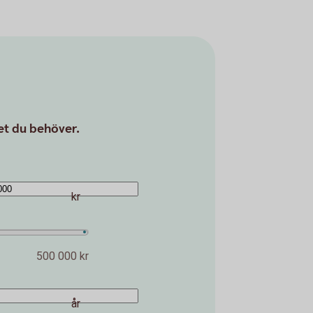
det du behöver.
kr
500 000 kr
år