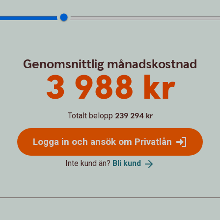
Genomsnittlig månadskostnad
3 988 kr
Totalt belopp
239 294 kr
Logga in och ansök om Privatlån
Inte kund än?
Bli
kund