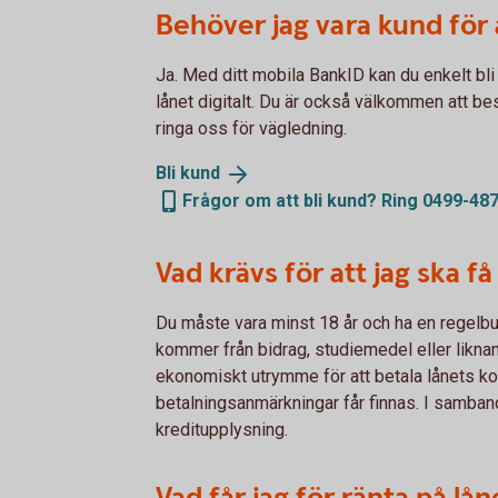
Behöver jag vara kund för a
Ja. Med ditt mobila BankID kan du enkelt b
lånet digitalt. Du är också välkommen att bes
ringa oss för vägledning.
Bli
kund
Frågor om att bli kund? Ring 0499-487
Vad krävs för att jag ska f
Du måste vara minst 18 år och ha en regelb
kommer från bidrag, studiemedel eller liknan
ekonomiskt utrymme för att betala lånets ko
betalningsanmärkningar får finnas. I samba
kreditupplysning.
Vad får jag för ränta på lån