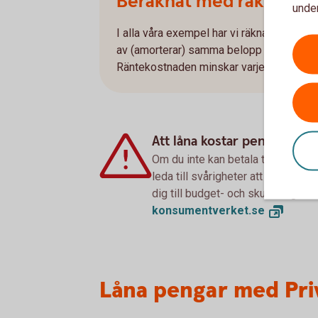
Beräknat med rak amort
under
I alla våra exempel har vi räknat med rak a
av (amorterar) samma belopp varje månad.
Räntekostnaden minskar varje månad om 
Att låna kostar pengar!
Om du inte kan betala tillbaka sku
leda till svårigheter att få hyra 
dig till budget- och skuldrådgivn
konsumentverket.
se
Låna pengar med Priv