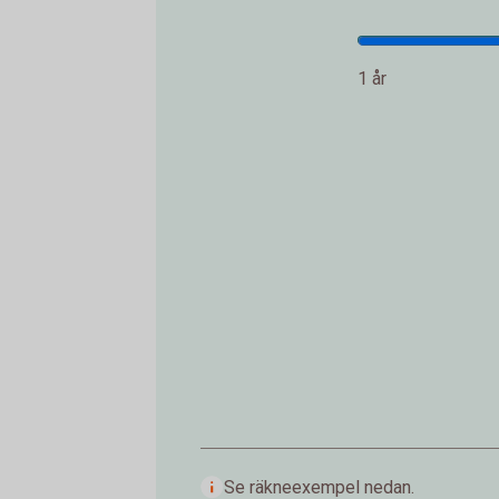
1 år
Se räkneexempel nedan.