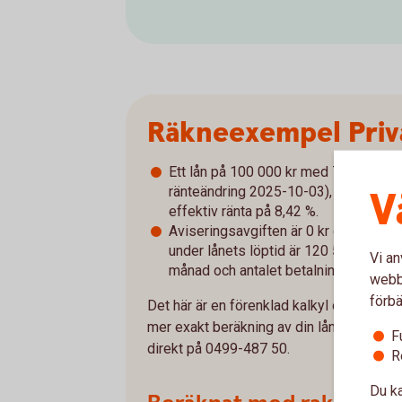
Räkneexempel Priv
Ett lån på 100 000 kr med 7,98 % rörl
V
ränteändring 2025-10-03), med rak amo
effektiv ränta på 8,42 %.
Aviseringsavgiften är 0 kr och upplägg
under lånets löptid är 120 583 kr. Åte
Vi an
månad och antalet betalningar är 60 s
webbp
förbä
Det här är en förenklad kalkyl och avvike
mer exakt beräkning av din lånekostnad o
F
direkt på 0499-487 50.
R
Du ka