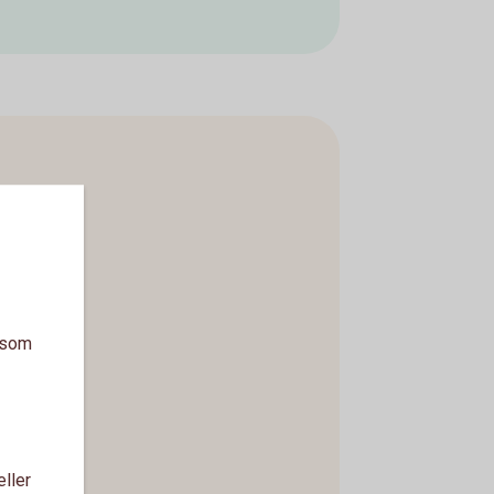
a som
eller