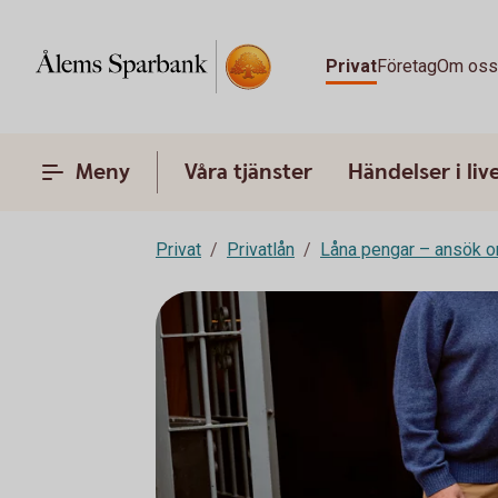
Privat
Företag
Om os
Meny
Våra tjänster
Händelser i liv
Privat
Privatlån
Låna pengar – ansök o