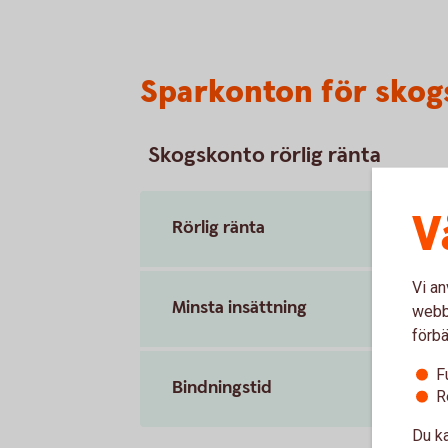
Sparkonton för skog
Skogskonto rörlig ränta
V
Rörlig ränta
Vi an
Minsta insättning
webbp
förbä
F
Bindningstid
R
Du ka