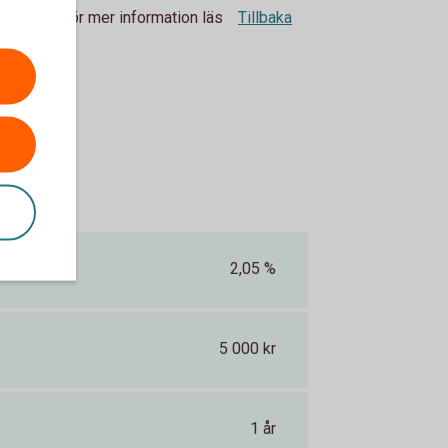
tningen. För mer information läs
Tillbaka
2,05 %
5 000 kr
1 år