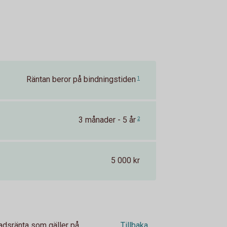
Räntan beror på bindningstiden
1
3 månader - 5 år
2
5 000 kr
adsränta som gäller på
Tillbaka