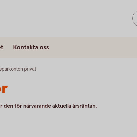
s
et
Kontakta oss
sparkonton privat
or
r den för närvarande aktuella årsräntan.