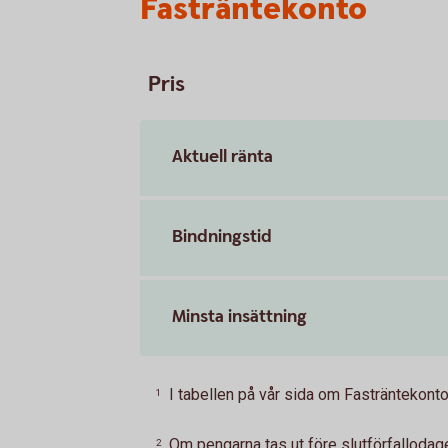
Fasträntekonto
Pris
Aktuell ränta
Bindningstid
Minsta insättning
I tabellen på vår sida om Fasträntekonto 
1
Om pengarna tas ut före slutförfalloda
2