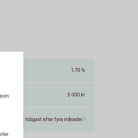
1,70 %
5 000 kr
a som
g kan göras tidigast efter fyra månader
1
eller