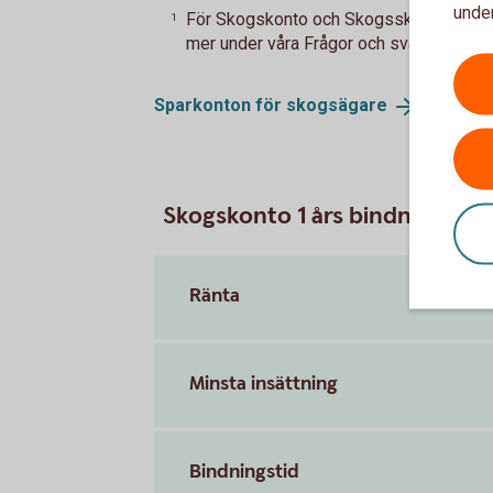
under
För Skogskonto och Skogsskadekonto kan 
1
mer under våra Frågor och svar.
Sparkonton för
skogsägare
Skogskonto 1 års bindningstid
Ränta
Minsta insättning
Bindningstid