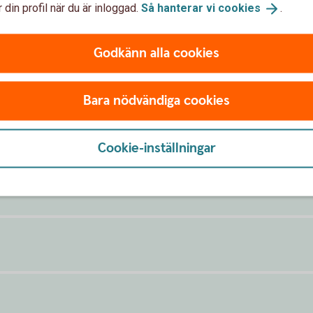
 din profil när du är inloggad.
Så hanterar vi
cookies
.
uttag göras tidigast fyra månader efter den ursprungliga insät
Godkänn alla cookies
Bara nödvändiga cookies
Cookie-inställningar