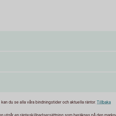
kan du se alla våra bindningstider och aktuella räntor.
Tillbaka
gen utgår en ränteskillnadsersättning som beräknas på den markn