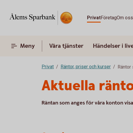
Privat
Företag
Om os
Meny
Våra tjänster
Händelser i liv
Privat
Räntor, priser och kurser
Räntor 
Aktuella ränt
Räntan som anges för våra konton visa