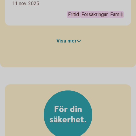
11 nov. 2025
inte åker samma väg som man själv. I bästa fall löser
det sig snabbt – men ibland kan det påverka hela
Fritid
Försäkringar
Familj
resan. Då är det bra att veta vilka rättigheter du har
och vilken sorts ersättning du kan få vid till exempel
förlorat bagage.
Visa mer
För din
säkerhet.