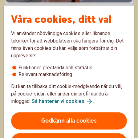
Pensionstips till dig som är i 30-årsåldern
Våra cookies, ditt val
Många som är i 30-årsåldern har hunnit jobba ett
antal år, och även om pensionen ännu inte är nära,
Vi använder nödvändiga cookies eller liknande
finns den nog mer på radarn än den gjorde i 20-
tekniker för att webbplatsen ska fungera för dig. Det
11 feb.
årsåldern. Här är pensionstipsen till dig som 30-
finns även cookies du kan välja som förbättrar din
åring.
Pension
Sparande
upplevelse:
Funktioner, prestanda och statistik
Relevant marknadsföring
Du kan ta tillbaka ditt cookie-medgivande när du vill,
på cookie-sidan eller under din profil när du är
inloggad.
Så hanterar vi
cookies
.
Godkänn alla cookies