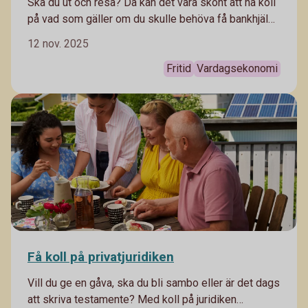
Ska du ut och resa? Då kan det vara skönt att ha koll
på vad som gäller om du skulle behöva få bankhjälp
medan du är borta.
12 nov. 2025
Fritid
Vardagsekonomi
Få koll på privatjuridiken
Vill du ge en gåva, ska du bli sambo eller är det dags
att skriva testamente? Med koll på juridiken