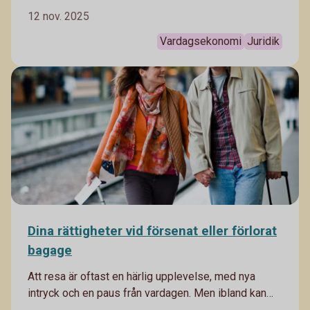
förebygger du framtida problem. Här är några
12 nov. 2025
privatjuridiska områdena som är viktiga att känna till.
Vardagsekonomi
Juridik
Dina rättigheter vid försenat eller förlorat
bagage
Att resa är oftast en härlig upplevelse, med nya
intryck och en paus från vardagen. Men ibland kan
man ha otur med försenade flyg och bagage som