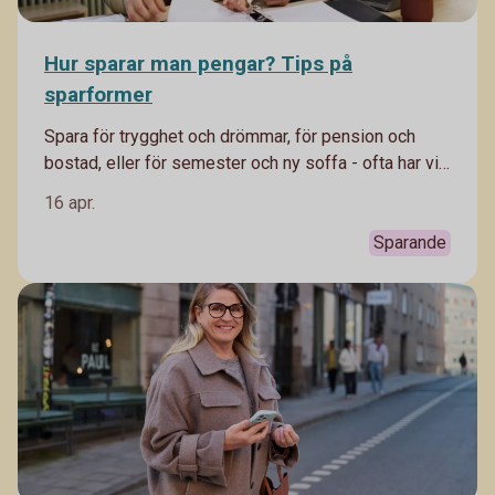
Hur sparar man pengar? Tips på
sparformer
Spara för trygghet och drömmar, för pension och
bostad, eller för semester och ny soffa - ofta har vi
flera olika mål med vårt sparande. Därför kan det
16 apr.
vara klokt att spara i olika sparformer. Häng med,
Madelén Falkenhäll, Swedbanks ekonom för
Sparande
finansiell hälsa förklarar.