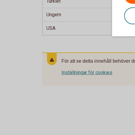
Turkiet
Turkisk li
Ungern
Ungersk f
USA
Amerikans
För att se detta innehåll behöver d
Inställningar för cookies