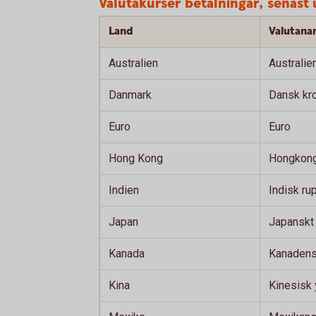
Valutakurser betalningar, senas
Land
Valutan
Australien
Australie
Danmark
Dansk kr
Euro
Euro
Hong Kong
Hongkong
Indien
Indisk ru
Japan
Japanskt
Kanada
Kanadensi
Kina
Kinesisk