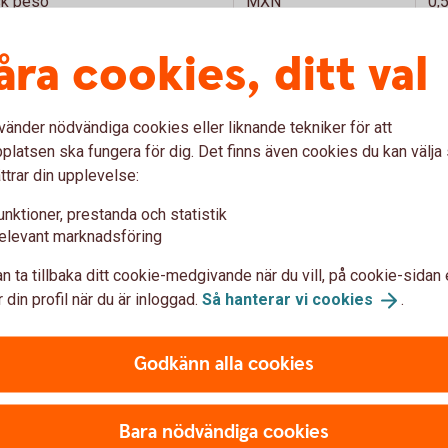
k peso
MXN
0,
ona
NOK
0,
åra cookies, ditt val
dsk dollar
NZD
5,
vänder nödvändiga cookies eller liknande tekniker för att
ty
PLN
2,
latsen ska fungera för dig. Det finns även cookies du kan välj
ttrar din upplevelse:
sk franc
CHF
11
unktioner, prestanda och statistik
ansk dollar
SGD
7,
elevant marknadsföring
pund
GBP
12
n ta tillbaka ditt cookie-medgivande när du vill, på cookie-sidan 
 din profil när du är inloggad.
Så hanterar vi
cookies
.
nsk rand
ZAR
0,
Godkänn alla cookies
 bath
THB
0,
krona
CZK
0,
Bara nödvändiga cookies