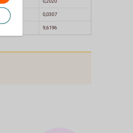
1956
0,2020
0297
0,0307
4348
9,6196