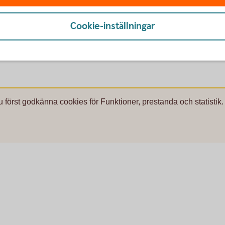
ra
TRY
0,
orint
HUF
0,
Cookie-inställningar
k dollar
USD
9,
u först godkänna cookies för Funktioner, prestanda och statistik.