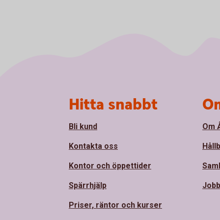
Sidfot
Hitta snabbt
Om
Bli kund
Om Å
Kontakta oss
Håll
Kontor och öppettider
Sam
Spärrhjälp
Jobb
Priser, räntor och kurser