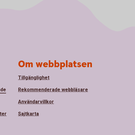
Om webbplatsen
Tillgänglighet
nde
Rekommenderade webbläsare
Användarvillkor
ter
Sajtkarta