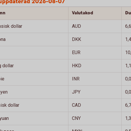
t uppdaterad 2026-08-07
amn
Valutakod
Du
nsisk dollar
AUD
6,
ona
DKK
1,
EUR
10
 dollar
HKD
1,
pie
INR
0,
 yen
JPY
0,
sk dollar
CAD
6,
 yuan
CNY
1,