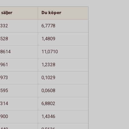
 säljer
Du köper
6332
6,7778
4528
1,4809
,8614
11,0710
1961
1,2328
0973
0,1029
0595
0,0608
7314
6,8802
3900
1,4346