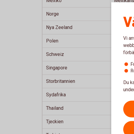
Mexiko
Mexikans
Norge
Norsk kr
V
Nya Zeeland
Nyzeelän
Vi an
Polen
Polsk zlo
webbp
förbä
Schweiz
Schweizi
F
Singapore
Singapori
R
Storbritannien
Brittiskt 
Du ka
under
Sydafrika
Sydafrika
Thailand
Thailänsk
Tjeckien
Tjeckisk 