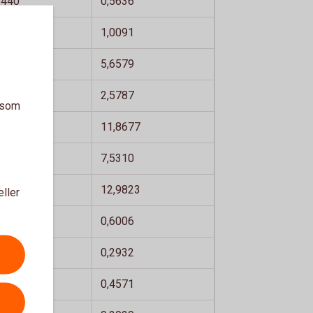
5440
0,5636
9854
1,0091
5192
5,6579
5239
2,5787
a som
,6220
11,8677
3745
7,5310
,7210
12,9823
eller
5798
0,6006
2837
0,2932
4473
0,4571