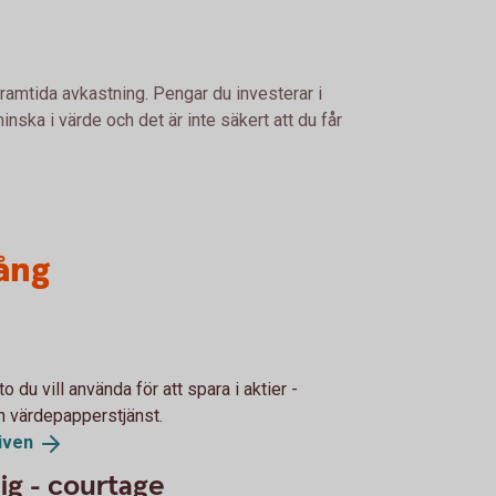
framtida avkastning. Pengar du investerar i
nska i värde och det är inte säkert att du får
ång
o du vill använda för att spara i aktier -
n värdepapperstjänst.
iven
dig - courtage