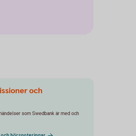
issioner och
agshändelser som Swedbank är med och
r och
börsnoteringar