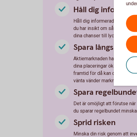
under
Håll dig informer
Håll dig informerad om vad so
du har insikt om såväl föret
dina chanser till lyckade inves
Spara långsiktigt
Aktiemarknaden har normalt en 
dina placeringar ökar på sikt
framtid för då kan du tvingas 
vänta vänder marknaden ofta 
Spara regelbunde
Det är omöjligt att förutse när 
du sparar regelbundet minskar 
Sprid risken
Minska din risk genom att inve