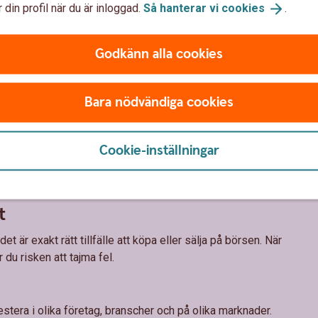
 din profil när du är inloggad.
Så hanterar vi
cookies
.
ad
m händer i de företag och på de marknader du sparar i. När
Godkänn alla cookies
agen och ekonomin som hur aktiemarknaden fungerar ökar
teringar.
Bara nödvändiga cookies
långsiktig tillväxt. Det innebär att chansen att lyckas med
Cookie-inställningar
. Investera aldrig pengar som du behöver inom en snar
sälja när kurserna gått ner. Men om du har möjlighet att
upp igen.
t
det är exakt rätt tillfälle att köpa eller sälja på börsen. När
du risken att tajma fel.
stera i olika företag, branscher och på olika marknader.