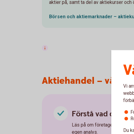
aktier på, samt ta del av aktiekurser och 
Börsen och aktiemarknader –
aktiek
V
Aktiehandel – våra 5 
Vi an
webbp
förbä
Förstå vad du köp
F
R
Läs på om företaget du ska kö
Du ka
egen analys.