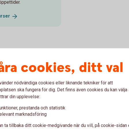
öppettider.
urser
åra cookies, ditt val
bästa tips
vänder nödvändiga cookies eller liknande tekniker för att
latsen ska fungera för dig. Det finns även cookies du kan välj
ttrar din upplevelse:
er
unktioner, prestanda och statistik
elevant marknadsföring
pa aktier i innan du bestämmer dig så att du kan göra din
n ta tillbaka ditt cookie-medgivande när du vill, på cookie-sidan 