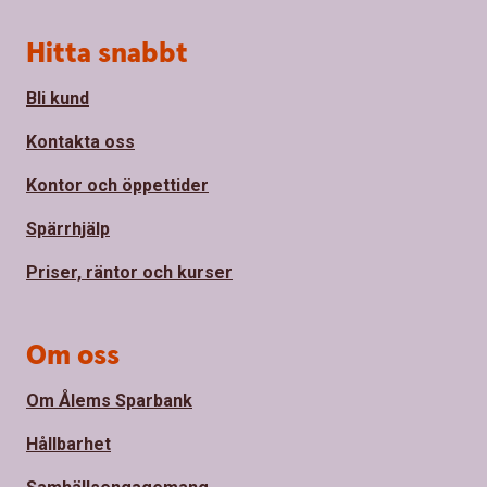
Sidfot
Hitta snabbt
Bli kund
Kontakta oss
Kontor och öppettider
Spärrhjälp
Priser, räntor och kurser
Om oss
Om Ålems Sparbank
Hållbarhet