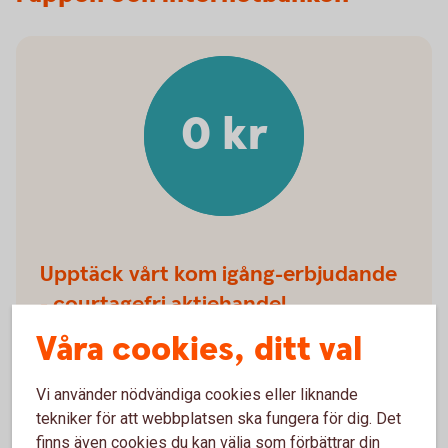
0 kr
Upptäck vårt kom igång-erbjudande
- courtagefri aktiehandel
Våra cookies, ditt val
0 kr per affär om du har mindre än 100 000 kr i totalt
sparande hos oss.
Vi använder nödvändiga cookies eller liknande
tekniker för att webbplatsen ska fungera för dig. Det
finns även cookies du kan välja som förbättrar din