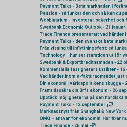
Payment Talks - Betalmarknaden i föränd
Pension - så funkar den och så kan du p
Webbinarium - Investera i säkerhet och 
Swedbank Economic Outlook - 21
januari
Trade Finance presenterar: vad händer i 
Payment Talks - den svenska betalmark
Från visning till inflyttningsfest: så fun
Technology – hur ser framtiden ut för v
Swedbank & Exportkreditnämnden - 22
o
Kommersiella fastigheters utsikter - 16
Vad händer inom e-fakturaområdet just 
Din ekonomi i världspolitikens skugga - 
Framtidssäkra din Brfs ekonomi - 26
sep
Upptäck möjligheterna på den nordiska 
Payment Talks - 12
september
Marknadsnytt från Shanghai & New York 
OMG – ansvar för ekonomin. Hur fixar m
Trade Finance - 28
maj