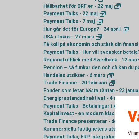
Hållbarhet för BRF:er - 22
maj
Payment Talks - 22
maj
Payment Talks - 7
maj
Hur går det för Europa? - 24
april
USA i fokus - 27
mars
Få koll på ekonomin och stärk din finansi
Payment Talks - Hur vill svenskar betala
Regional utblick med Swedbank - 12
mar
Pension – så funkar den och så kan du p
Handelns utsikter - 6
mars
Trade Finance - 20
februari
Fonder som letar bästa räntan - 23
janua
Energiprestandadirektivet - 4
december
Payment Talks - Betalningar i kris och kr
V
Kapitalinvest - en modern klassiker - 29
Trade Finance presenterar - det ekonomi
Kommersiella fastigheters utsikter - 10
Vi an
Payment Talks, ERP integrationerna ökar