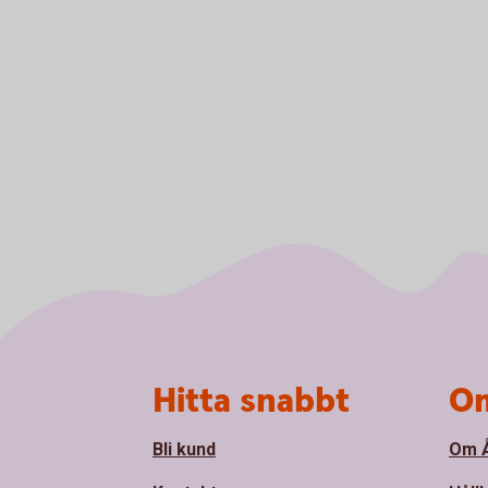
Sidfot
Hitta snabbt
Om
Bli kund
Om Å