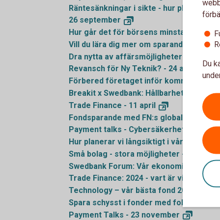
webbp
Räntesänkningar i sikte - hur planerar vi
förbä
26
september
Hur går det för börsens minsta bolag? 
F
R
Vill du lära dig mer om sparande? - 27
ma
Dra nytta av affärsmöjligheterna från de
Du ka
Revansch för Ny Teknik? - 24
april
under
Förbered företaget inför kommande lagkra
Breakit x Swedbank: Hållbarhet som affä
Trade Finance - 11
april
Fondsparande med FN:s globala mål i fo
Payment talks - Cybersäkerhet - 19
mar
Hur planerar vi långsiktigt i vår bostads
Små bolag - stora möjligheter - 21
febru
Swedbank Forum: Vår ekonomi och omvä
Trade Finance: 2024 - vart är vi på väg? 
Technology – vår bästa fond 2023 - 18
ja
Spara schysst i fonder med fokus på kli
Payment Talks - 23
november