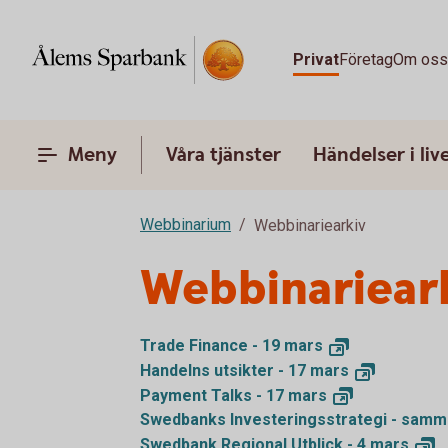
Privat
Företag
Om os
Meny
Våra tjänster
Händelser i liv
Webbinarium
Webbinariearkiv
Webbinariear
Trade Finance - 19
mars
Handelns utsikter - 17
mars
Payment Talks - 17
mars
Swedbanks Investeringsstrategi - samm
Swedbank Regional Utblick - 4
mars