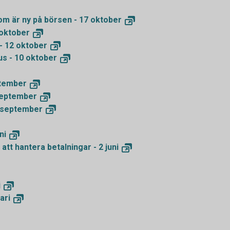
som är ny på börsen - 17
oktober
oktober
- 12
oktober
us - 10
oktober
tember
eptember
september
ni
 att hantera betalningar - 2
juni
j
ari