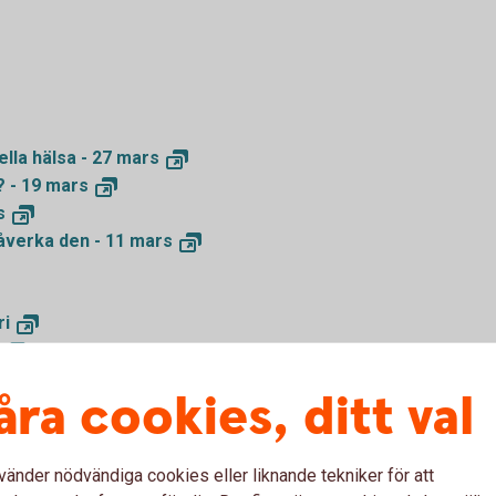
ella hälsa - 27
mars
? - 19
mars
s
åverka den - 11
mars
ri
ig - 28
november
åra cookies, ditt val
oktober
ska läget i Kina - 17
oktober
oktober
vänder nödvändiga cookies eller liknande tekniker för att
 - 3
oktober