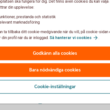
latsen ska fungera för dig. Det finns även cookies du kan välj
 långsiktigt i vår bostadsrättsförening?
ttrar din upplevelse:
29
maj
unktioner, prestanda och statistik
elevant marknadsföring
j
n nya hållbarhetsregleringen - 15
maj
n ta tillbaka ditt cookie-medgivande när du vill, på cookie-sidan 
 din profil när du är inloggad.
Så hanterar vi
cookies
.
v kopplat till hållbarhet! - 17
april
rsstrategi - 16
april
Godkänn alla cookies
kus - 21
mars
s
Bara nödvändiga cookies
rättsförening? - 7
mars
ari
rld - 20
februari
Cookie-inställningar
- 8
februari
nuari
matet - 29
november