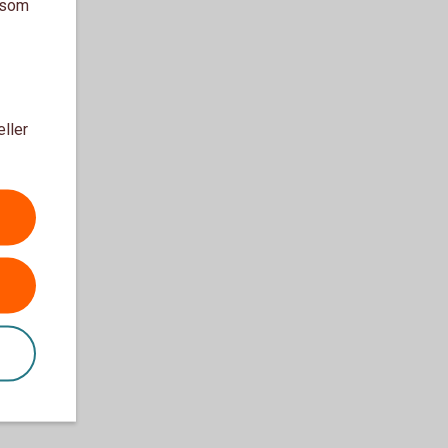
a som
eller