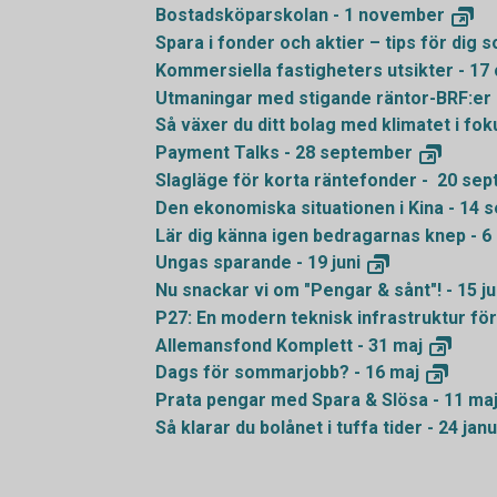
Bostadsköparskolan - 1
november
Spara i fonder och aktier – tips för dig 
Kommersiella fastigheters utsikter - 17
Utmaningar med stigande räntor-BRF:er 
Så växer du ditt bolag med klimatet i fok
Payment Talks - 28
september
Slagläge för korta räntefonder - 20
sep
Den ekonomiska situationen i Kina - 14
s
Lär dig känna igen bedragarnas knep - 6
Ungas sparande - 19
juni
Nu snackar vi om "Pengar & sånt"! - 15
ju
P27: En modern teknisk infrastruktur för
Allemansfond Komplett - 31
maj
Dags för sommarjobb? - 16
maj
Prata pengar med Spara & Slösa - 11
ma
Så klarar du bolånet i tuffa tider - 24
janu