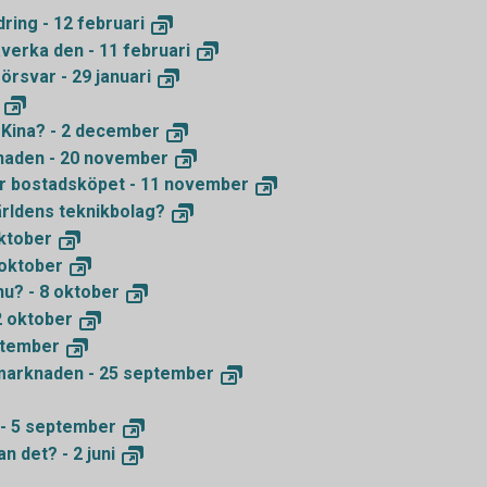
ring - 12
februari
åverka den - 11
februari
försvar - 29
januari
Kina? - 2
december
naden - 20
november
kar bostadsköpet - 11
november
ärldens
teknikbolag?
ktober
oktober
nu? - 8
oktober
2
oktober
tember
marknaden - 25
september
- 5
september
an det? - 2
juni