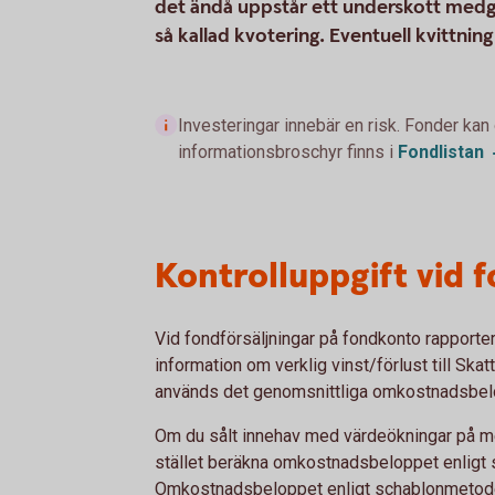
det ändå uppstår ett underskott medg
så kallad kvotering. Eventuell kvittnin
Investeringar innebär en risk. Fonder kan
informationsbroschyr finns i
Fondlistan
Kontrolluppgift vid 
Vid fondförsäljningar på fondkonto rapporter
information om verklig vinst/förlust till Ska
används det genomsnittliga omkostnadsbel
Om du sålt innehav med värdeökningar på me
stället beräkna omkostnadsbeloppet enligt
Omkostnadsbeloppet enligt schablonmetode