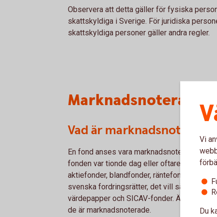
Observera att detta gäller för fysiska pers
skattskyldiga i Sverige. För juridiska perso
skattskyldiga personer gäller andra regler.
Marknadsnoterade f
V
Vad är marknadsnoterade
Vi an
webbp
En fond anses vara marknadsnoterad om det s
förbä
fonden var tionde dag eller oftare. Gruppen
aktiefonder, blandfonder, räntefonder som in
F
svenska fordringsrätter, det vill säga oblig
R
värdepapper och SICAV-fonder. Även hedgef
de är marknadsnoterade.
Du ka