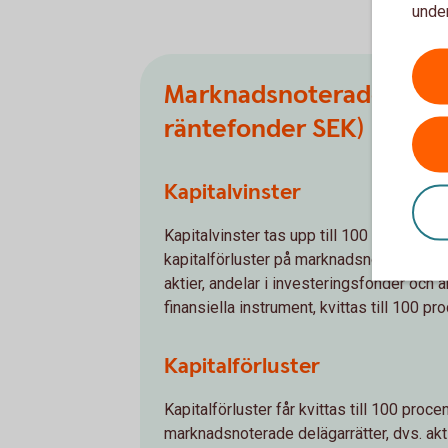
under
Marknadsnoterade fond
räntefonder SEK)
Kapitalvinster
Kapitalvinster tas upp till 100 procent. M
kapitalförluster på marknadsnoterade delä
aktier, andelar i investeringsfonder och 
finansiella instrument, kvittas till 100 pro
Kapitalförluster
Kapitalförluster får kvittas till 100 proce
marknadsnoterade delägarrätter, dvs. akti