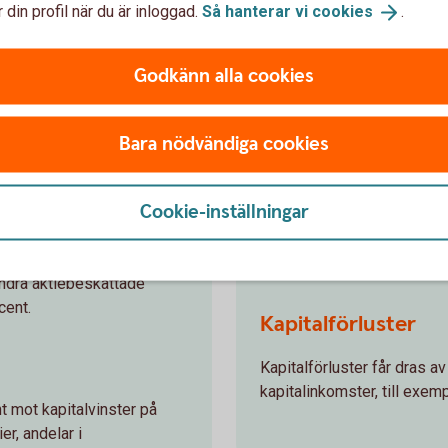
 din profil när du är inloggad.
Så hanterar vi
cookies
.
Godkänn alla cookies
er (utom
Marknadsnotera
Marknadsnoterade räntefon
Bara nödvändiga cookies
fordringsrätter.
Cookie-inställningar
Kapitalvinster
ot kapitalvinster får
garrätter, det vill säga
Kapitalvinster tas upp till 
andra aktiebeskattade
cent.
Kapitalförluster
Kapitalförluster får dras av
kapitalinkomster, till exemp
nt mot kapitalvinster på
er, andelar i