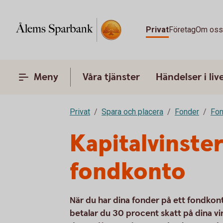
Privat
Företag
Om os
Meny
Våra tjänster
Händelser i liv
Privat
Spara och placera
Fonder
Fon
Kapitalvinste
fondkonto
När du har dina fonder på ett fondkont
betalar du 30 procent skatt på dina vi