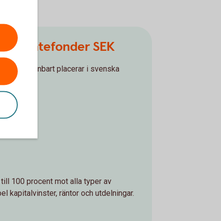
de räntefonder SEK
der som enbart placerar i svenska
100 procent.
 till 100 procent mot alla typer av
el kapitalvinster, räntor och utdelningar.