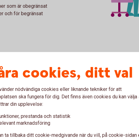
oner som är obegränsat
ner och för begränsat
onder
åra cookies, ditt val
 fonder?
vänder nödvändiga cookies eller liknande tekniker för att
latsen ska fungera för dig. Det finns även cookies du kan välj
ker handel eller inlösen i
ttrar din upplevelse:
 innefattar marknadsnoterade
te uteslutande placerar i
unktioner, prestanda och statistik
ationer och andra räntebärande
elevant marknadsföring
onder ingår i denna grupp om
n ta tillbaka ditt cookie-medgivande när du vill, på cookie-sidan 