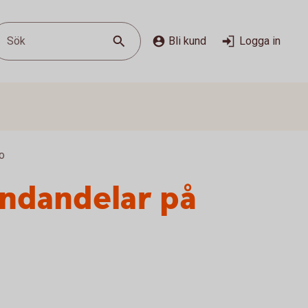
Sök
Bli kund
Logga in
to
ondandelar på