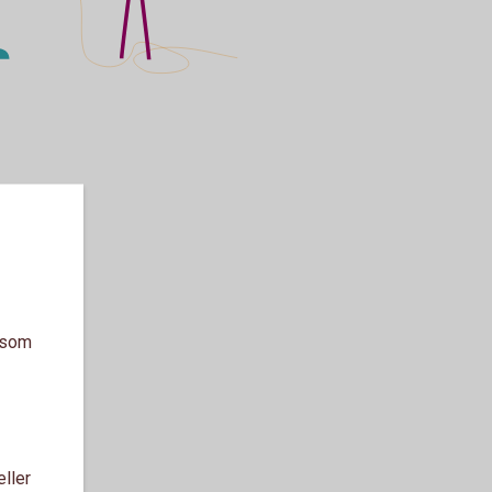
a som
eller