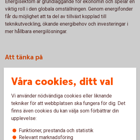
Energisektorn är grundläggande för ekonomin och spelar en
viktig roll i den globala omställningen. Genom energifonder
får du möjlighet att ta del av tillväxt kopplad till
teknikutveckling, ökande energibehov och investeringar i
mer hållbara energilösningar.
Att tänka på
Utvecklingen för energifonder kan variera mycket.
Våra cookies, ditt val
Energipriser, politiska beslut och globala händelser
påverkar sektorn. Därför är det viktigt att fondens inriktning
stämmer överens med din risknivå och hur länge du
Vi använder nödvändiga cookies eller liknande
planerar att spara.
tekniker för att webbplatsen ska fungera för dig. Det
finns även cookies du kan välja som förbättrar din
upplevelse:
Funktioner, prestanda och statistik
Relevant marknadsföring
Månadsspara i fonder