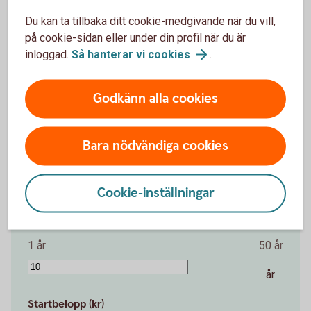
Du kan ta tillbaka ditt cookie-medgivande när du vill,
Det är aldrig försent att börja spara. Även en
på cookie-sidan eller under din profil när du är
liten summa kan växa över tid.
inloggad.
Så hanterar vi
cookies
.
Belopp per månad (kr)
Godkänn alla cookies
100 kr
30 000 kr
Bara nödvändiga cookies
kr
Cookie-inställningar
Antal år
1 år
50 år
år
Startbelopp (kr)