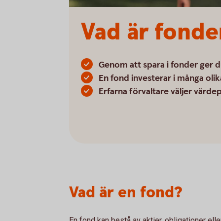
Vad är fonde
Genom att spara i fonder ger d
En fond investerar i många olika
Erfarna förvaltare väljer värde
Vad är en fond?
En fond kan bestå av aktier, obligationer el