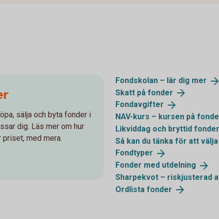
Fondskolan – lär dig
mer
er
Skatt på
fonder
Fondavgifter
öpa, sälja och byta fonder i
NAV-kurs – kursen på
fonde
assar dig. Läs mer om hur
Likviddag och bryttid
fonde
 priset, med mera.
Så kan du tänka för att välj
Fondtyper
Fonder med
utdelning
Sharpekvot – riskjusterad
a
Ordlista
fonder