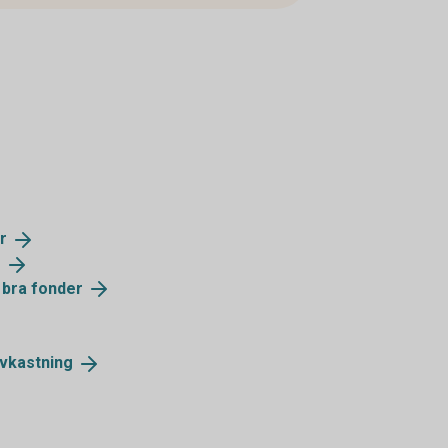
r
r
a bra
fonder
vkastning