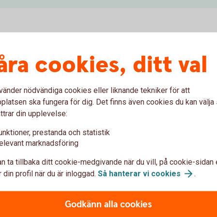
a?
åra cookies, ditt val
vänder nödvändiga cookies eller liknande tekniker för att
altare
Vårt fondbolag
latsen ska fungera för dig. Det finns även cookies du kan välj
ttrar din upplevelse:
er flera, fondförvaltare tar
Våra fonder förvaltas av 
ärdepapper som den ska
dotterbolag till Swedbank. 
unktioner, prestanda och statistik
på marknaden och handlar
fondförvaltare.
elevant marknadsföring
ör avkastning och risk.
Du hittar alla fonderna, och
n ta tillbaka ditt cookie-medgivande när du vill, på cookie-sidan 
 som möjligt, så att ditt
 din profil när du är inloggad.
Så hanterar vi
cookies
.
n vara mer eller mindre
Fondlistan
å fondtyp.
Swedbank Robur
(swedb
Godkänn alla cookies