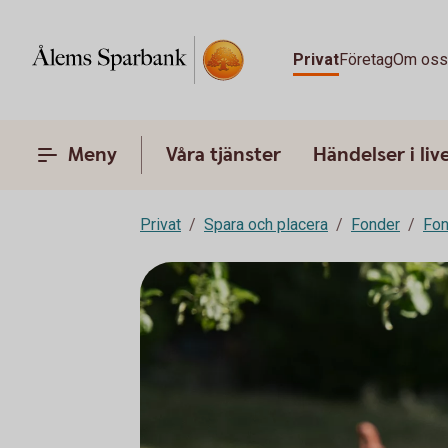
Privat
Företag
Om os
Meny
Våra tjänster
Händelser i liv
Privat
Spara och placera
Fonder
Fon