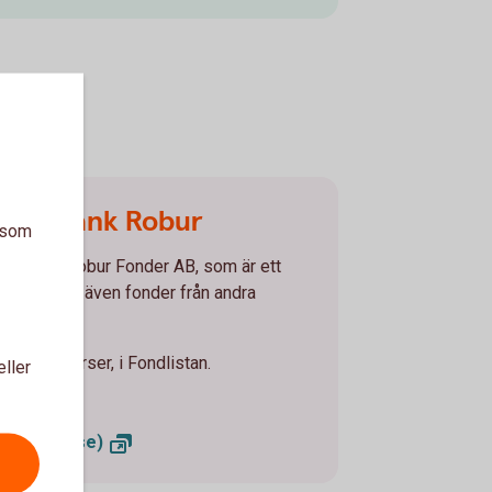
 Swedbank Robur
a som
Swedbank Robur Fonder AB, som är ett
Vi erbjuder även fonder från andra
 aktuella kurser, i Fondlistan.
eller
ankrobur.se)