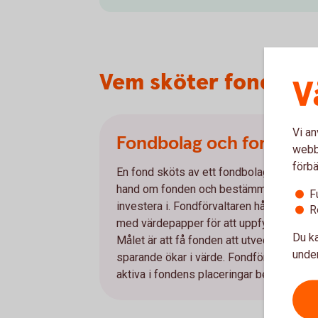
Vem sköter fondern
V
Vi an
Fondbolag och fondförv
webbp
förbä
En fond sköts av ett fondbolag där en, ell
hand om fonden och bestämmer vilka v
F
investera i. Fondförvaltaren håller koll 
R
med värdepapper för att uppfylla målen f
Du ka
Målet är att få fonden att utvecklas så bra
under
sparande ökar i värde. Fondförvaltare ka
aktiva i fondens placeringar beroende p