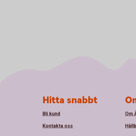
Sidfot
Hitta snabbt
Om
Bli kund
Om Å
Kontakta oss
Håll