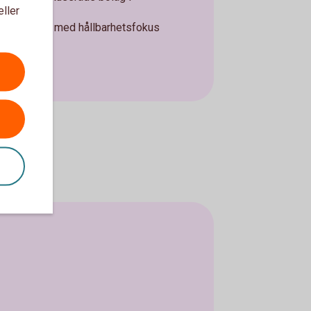
eller
gsiktigt tema med hållbarhetsfokus
em år