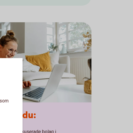
a som
– om du:
och teknikfokuserade bolag i