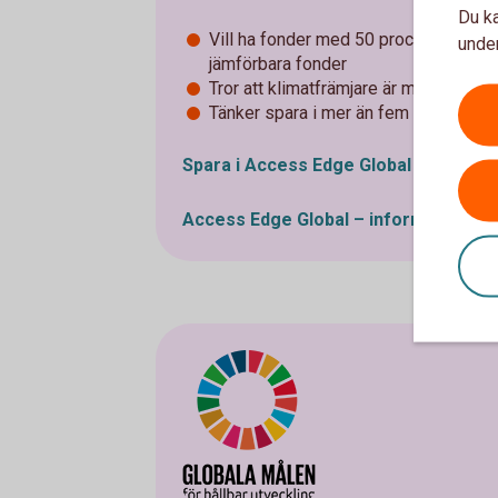
Du ka
Vill ha fonder med 50 procent lägre k
under
jämförbara fonder
Tror att klimatfrämjare är morgondag
Tänker spara i mer än fem år
Spara i Access Edge
Global
Access Edge Global – information
(s