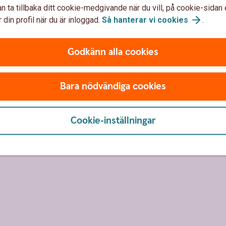
n ta tillbaka ditt cookie-medgivande när du vill, på cookie-sidan 
energisektorn
oldioxidavtryck än
 din profil när du är inloggad.
Så hanterar vi
cookies
.
Vill investera i ett lån
Tänker spara i mer än f
ens vinnare
Godkänn alla cookies
Spara i New
Energy
Bara nödvändiga cookies
wedbankrobur.se)
Cookie-inställningar