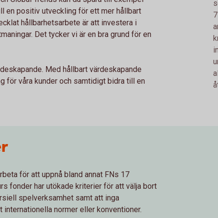
s
ill en positiv utveckling för ett mer hållbart
7
cklat hållbarhetsarbete är att investera i
a
aningar. Det tycker vi är en bra grund för en
k
i
u
t värdeskapande. Med hållbart värdeskapande
a
ng för våra kunder och samtidigt bidra till en
å
er
rbeta för att uppnå bland annat FNs 17
fonder har utökade kriterier för att välja bort
rsiell spelverksamhet samt att inga
 internationella normer eller konventioner.