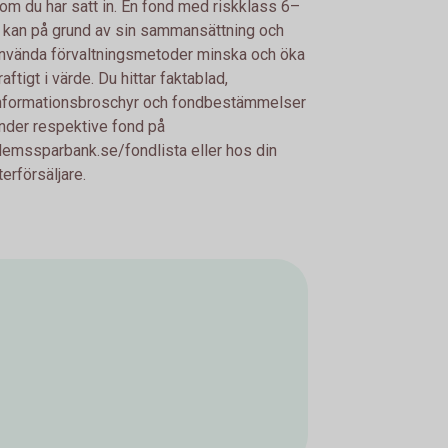
om du har satt in. En fond med riskklass 6–
 kan på grund av sin sammansättning och
nvända förvaltningsmetoder minska och öka
raftigt i värde. Du hittar faktablad,
nformationsbroschyr och fondbestämmelser
nder respektive fond på
lemssparbank.se/fondlista eller hos din
terförsäljare.