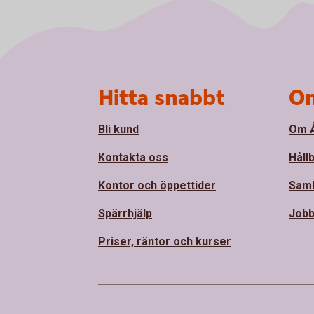
Sidfot
Hitta snabbt
Om
Bli kund
Om Å
Kontakta oss
Håll
Kontor och öppettider
Sam
Spärrhjälp
Jobb
Priser, räntor och kurser