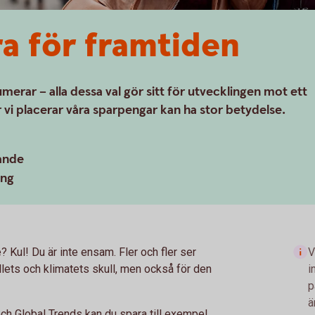
a för framtiden
sumerar – alla dessa val gör sitt för utvecklingen mot ett
 vi placerar våra sparpengar kan ha stor betydelse.
ande
ing
 Kul! Du är inte ensam. Fler och fler ser
V
llets och klimatets skull, men också för den
i
p
ä
ch Global Trends kan du spara till exempel