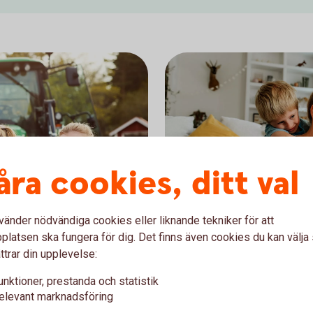
åra cookies, ditt val
vänder nödvändiga cookies eller liknande tekniker för att
latsen ska fungera för dig. Det finns även cookies du kan välj
ttrar din upplevelse:
 – passar dig
New Energy 
unktioner, prestanda och statistik
elevant marknadsföring
Vill spara i innovativa 