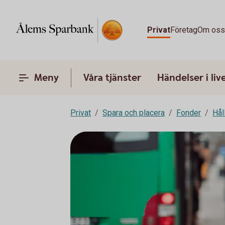
Privat
Företag
Om os
Meny
Våra tjänster
Händelser i liv
Privat
Spara och placera
Fonder
Hål