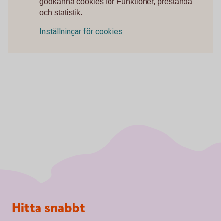
godkänna cookies för Funktioner, prestanda
och statistik.
Inställningar för cookies
Sidfot
Hitta snabbt