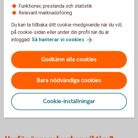
Funktioner, prestanda och statistik
Relevant marknadsföring
Du kan ta tillbaka ditt cookie-medgivande när du vill,
på cookie-sidan eller under din profil när du är
inloggad.
Så hanterar vi
cookies
.
Så hänger regelverken ihop
Godkänn alla cookies
Taxonomin sätter en standard för vad som är
miljömässigt hållbart.
SFDR påverkar hur fondbolag redovisar en fonds
miljöpåverkan och påverkan på sociala
Bara nödvändiga cookies
förhållanden.
MiFID / IDD ger dig bättre möjlighet att uttrycka
dina hållbarhetspreferenser så att vi kan ge dig
Cookie-inställningar
lämpliga råd.