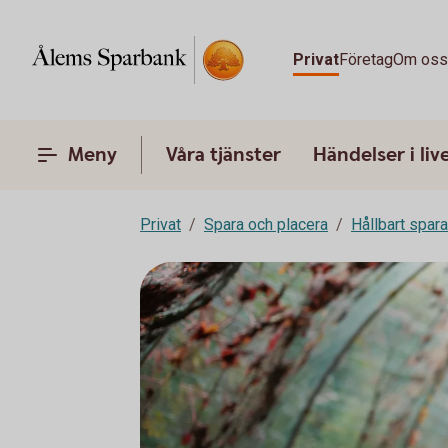
Privat
Företag
Om os
Meny
Våra tjänster
Händelser i liv
Privat
Spara och placera
Hållbart spar