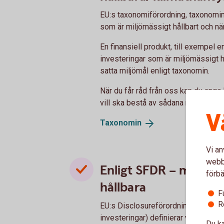
EU:s taxonomiförordning, taxonomin
som är miljömässigt hållbart och nä
En finansiell produkt, till exempel e
investeringar som är miljömässigt hå
satta miljömål enligt taxonomin.
När du får råd från oss kan du ange
vill ska bestå av sådana miljömässig
V
Taxonomin
Vi an
webbp
Enligt SFDR – miljömä
förbä
hållbara
F
R
EU:s Disclosureförordning SFDR (f
investeringar) definierar vad som är 
Du ka