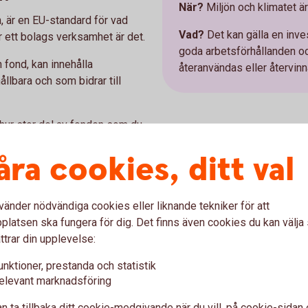
När?
Miljön och klimatet är 
, är en EU-standard för vad
Vad?
Det kan gälla en inves
r ett bolags verksamhet är det.
goda arbetsförhållanden och
n fond, kan innehålla
återanvändas eller återvinna
llbara och som bidrar till
 hur stor del av fonden som du
t hållbara investeringar.
åra cookies, ditt val
vänder nödvändiga cookies eller liknande tekniker för att
latsen ska fungera för dig. Det finns även cookies du kan välj
ssigt och socialt
ttrar din upplevelse:
Exempel hållbarhe
unktioner, prestanda och statistik
När?
Du har en hög ambition
elevant marknadsföring
örordningen om hållbara
hållbarhet.
en hållbar investering från ett
n ta tillbaka ditt cookie-medgivande när du vill, på cookie-sidan 