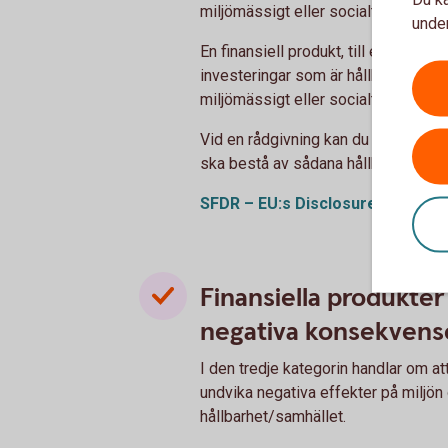
miljömässigt eller socialt perspekti
under
En finansiell produkt, till exempel e
investeringar som är hållbara enligt 
miljömässigt eller socialt mål.
Vid en rådgivning kan du ange hur s
ska bestå av sådana hållbara invest
SFDR – EU:s
Disclosureförordni
Finansiella produkte
negativa konsekvens
I den tredje kategorin handlar om at
undvika negativa effekter på miljön
hållbarhet/samhället.