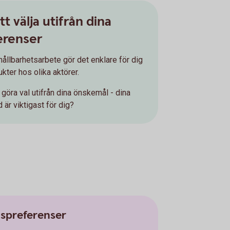
tt välja utifrån dina
erenser
ållbarhetsarbete gör det enklare för dig
ukter hos olika aktörer.
t göra val utifrån dina önskemål - dina
 är viktigast för dig?
tspreferenser