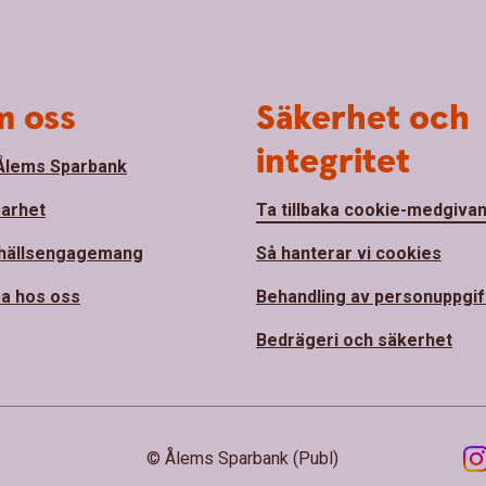
 oss
Säkerhet och
integritet
lems Sparbank
barhet
Ta tillbaka cookie-medgiva
hällsengagemang
Så hanterar vi cookies
a hos oss
Behandling av personuppgif
Bedrägeri och säkerhet
© Ålems Sparbank (Publ)