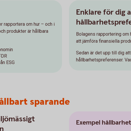
Enklare för dig a
hållbarhetspref
r rapportera om hur – och i
ch produkter är hållbara
Bolagens rapportering om h
att jämföra finansiella prod
xonomin
Sedan är det upp till dig at
SFDR
hållbarhetspreferenser. Vad
från ESG
hållbart sparande
iljömässigt
Exempel hållbarhe
yn