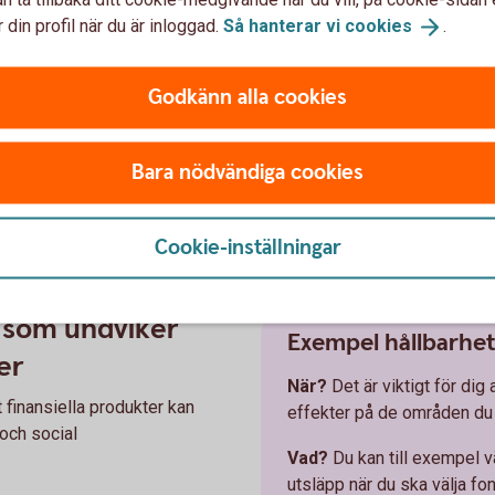
Vad?
Det kan till röra sig 
v.
 din profil när du är inloggad.
Så hanterar vi
cookies
.
som även har bra arbetsför
n fond, kan innehålla
SFDR och bidrar till ett
Godkänn alla cookies
tor del av fonden som du vill
Bara nödvändiga cookies
eringar.
ng
Cookie-inställningar
r som undviker
Exempel hållbarhe
er
När?
Det är viktigt för dig 
t finansiella produkter kan
effekter på de områden du
 och social
Vad?
Du kan till exempel v
utsläpp när du ska välja fo