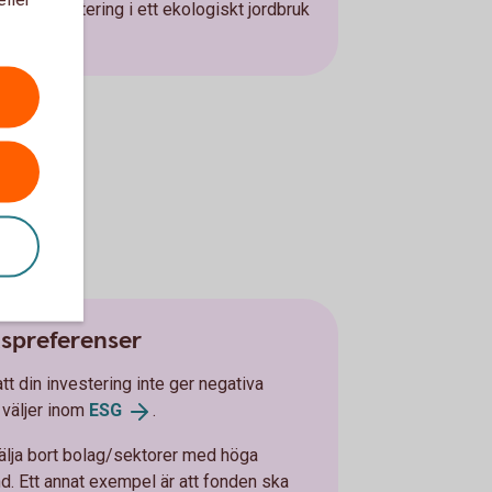
om en investering i ett ekologiskt jordbruk
hållanden.
tspreferenser
att din investering inte ger negativa
 väljer inom
ESG
.
älja bort bolag/sektorer med höga
nd. Ett annat exempel är att fonden ska