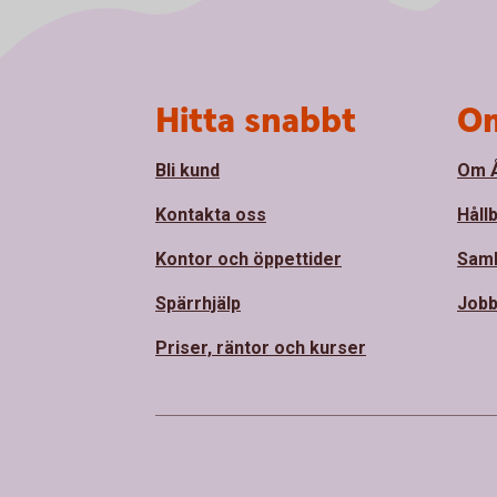
Sidfot
Hitta snabbt
Om
Bli kund
Om Å
Kontakta oss
Håll
Kontor och öppettider
Sam
Spärrhjälp
Jobb
Priser, räntor och kurser