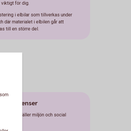
viktigt för dig.
tering i elbilar som tillverkas under
 där materialet i elbilen går att
s till en större del.
a som
tspreferenser
 när det gäller miljön och social
eller