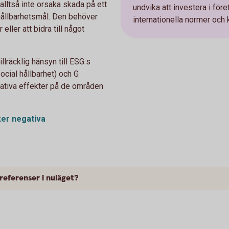
 alltså inte orsaka skada på ett
undvika att investera i fö
t hållbarhetsmål. Den behöver
internationella normer och 
eller att bidra till något
llräcklig hänsyn till ESG:s
social hållbarhet) och G
egativa effekter på de områden
ker negativa
referenser i nuläget?