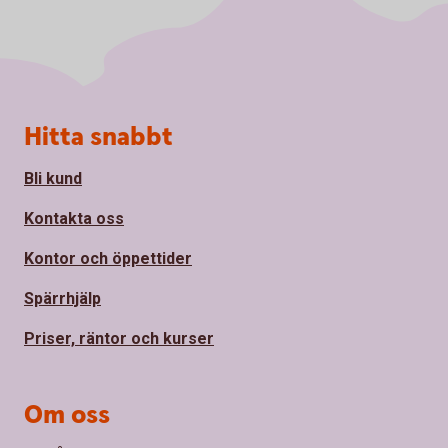
Sidfot
Hitta snabbt
Bli kund
Kontakta oss
Kontor och öppettider
Spärrhjälp
Priser, räntor och kurser
Om oss