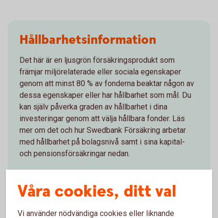
Hållbarhetsinformation
Det här är en ljusgrön försäkringsprodukt som
främjar miljörelaterade eller sociala egenskaper
genom att minst 80 % av fonderna beaktar någon av
dessa egenskaper eller har hållbarhet som mål. Du
kan själv påverka graden av hållbarhet i dina
investeringar genom att välja hållbara fonder. Läs
mer om det och hur Swedbank Försäkring arbetar
med hållbarhet på bolagsnivå samt i sina kapital-
och pensionsförsäkringar nedan.
Hållbart sparande och hållbara
fonder
Våra cookies, ditt val
Swedbank Försäkrings
hållbarhetsarbete
Vi använder nödvändiga cookies eller liknande