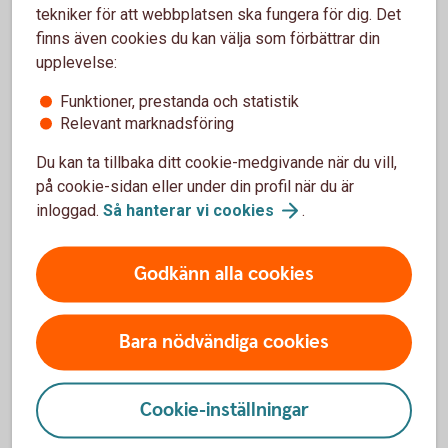
tekniker för att webbplatsen ska fungera för dig. Det
finns även cookies du kan välja som förbättrar din
upplevelse:
Börja spara i Kapitalspar Barn
Funktioner, prestanda och statistik
Relevant marknadsföring
Ring oss
Du kan ta tillbaka ditt cookie-medgivande när du vill,
Öppet mån, tis, ons, fre 10.00-15:00. Torsdagar
på cookie-sidan eller under din profil när du är
10:00-18:00. Stängt helger och röda dagar.
inloggad.
Så hanterar vi
cookies
.
Ring 0499-487 50
Godkänn alla cookies
Bara nödvändiga cookies
Besök oss
Cookie-inställningar
Välkommen till ett av våra kontor så hjälper vi dig.