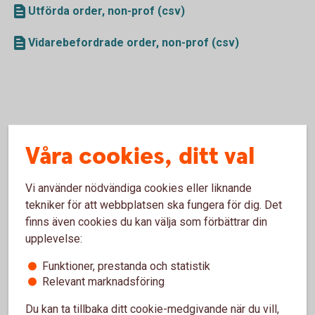
Utförda order, non-prof (csv)
Vidarebefordrade order, non-prof (csv)
Våra cookies, ditt val
2020
Vi använder nödvändiga cookies eller liknande
tekniker för att webbplatsen ska fungera för dig. Det
Sammanfattning av analys och slutsatser avseende
finns även cookies du kan välja som förbättrar din
kvaliteten på utförande av kundorder
upplevelse:
Utförda order, prof (csv)
Funktioner, prestanda och statistik
Vidarebefordrade order, prof (csv)
Relevant marknadsföring
Utförda order, non-prof (csv)
Du kan ta tillbaka ditt cookie-medgivande när du vill,