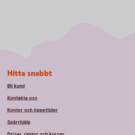
Sidfot
Hitta snabbt
Bli kund
Kontakta oss
Kontor och öppettider
Spärrhjälp
Priser, räntor och kurser