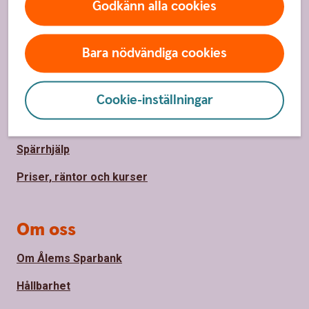
Godkänn alla cookies
Sidfot
Hitta snabbt
Bara nödvändiga cookies
Bli kund
Kontakta oss
Cookie-inställningar
Kontor och öppettider
Spärrhjälp
Priser, räntor och kurser
Om oss
Om Ålems Sparbank
Hållbarhet