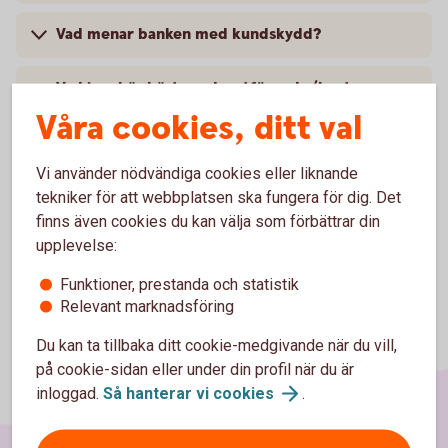
Vad menar banken med kundskydd?
Vad innebär bästa orderutförande (best
execution)?
Våra cookies, ditt val
Var kan jag hitta mer information om MiFID2?
Vi använder nödvändiga cookies eller liknande
tekniker för att webbplatsen ska fungera för dig. Det
finns även cookies du kan välja som förbättrar din
upplevelse:
Funktioner, prestanda och statistik
Relevant marknadsföring
Du kan ta tillbaka ditt cookie-medgivande när du vill,
på cookie-sidan eller under din profil när du är
inloggad.
Så hanterar vi
cookies
.