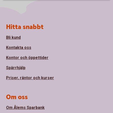
Sidfot
Hitta snabbt
Bli kund
Kontakta oss
Kontor och öppettider
Spärrhjälp
Priser, räntor och kurser
Om oss
Om Ålems Sparbank