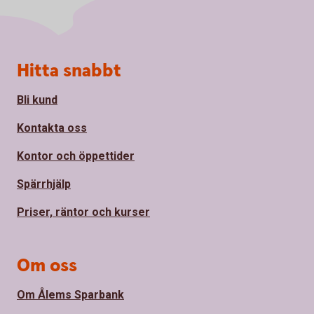
Sidfot
Hitta snabbt
Bli kund
Kontakta oss
Kontor och öppettider
Spärrhjälp
Priser, räntor och kurser
Om oss
Om Ålems Sparbank