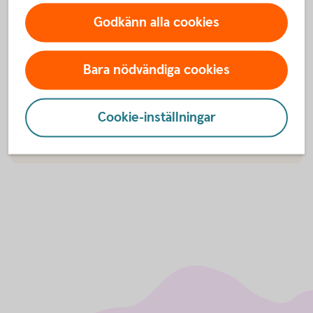
CONCAT innebär att ditt NID är ett EU-standardnummer som
Godkänn alla cookies
innehåller födelsedatum, förnamn och efternamn som vi
skapar åt dig.
Bara nödvändiga cookies
NID för länder inom EU/EES
Cookie-inställningar
NID för länder utanför EU/EES