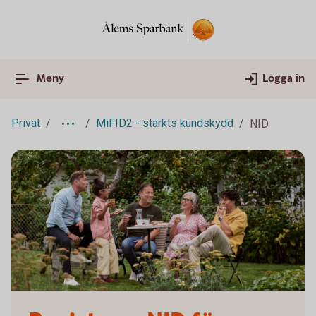
Meny
Logga in
Privat
MiFID2 - stärkts kundskydd
NID