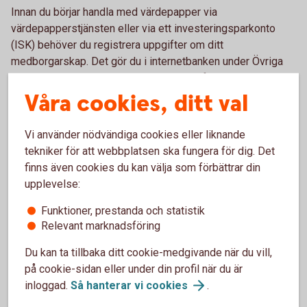
Innan du börjar handla med värdepapper via
värdepapperstjänsten eller via ett investeringsparkonto
(ISK) behöver du registrera uppgifter om ditt
medborgarskap. Det gör du i internetbanken under Övriga
tjänster eller i appen under Personuppgifter, Registrera
Nationellt ID.
Våra cookies, ditt val
Kontakta oss om du har problem att registrera dina
Vi använder nödvändiga cookies eller liknande
uppgifter så hjälper vi dig.
tekniker för att webbplatsen ska fungera för dig. Det
finns även cookies du kan välja som förbättrar din
upplevelse:
Här hittar du ditt NID
Funktioner, prestanda och statistik
Relevant marknadsföring
Här hittar du landskoder som behövs för att skapa ett NID.
Du kan ta tillbaka ditt cookie-medgivande när du vill,
på cookie-sidan eller under din profil när du är
inloggad.
Så hanterar vi
cookies
.
Vad är CONCAT?