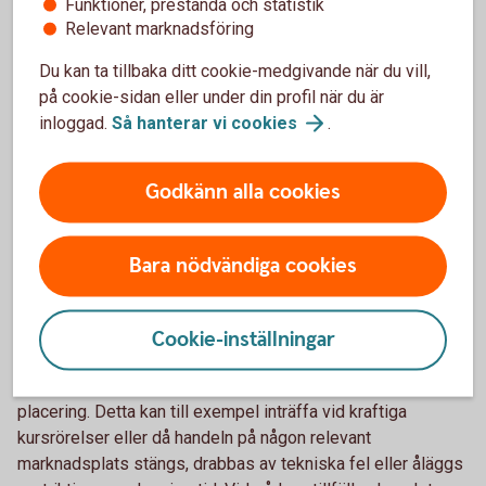
Funktioner, prestanda och statistik
risken att om banken går i konkurs och inte kan fullfölja sina
Relevant marknadsföring
betal­ningsåtaganden gentemot fordringshavare, skulle du
som placerare riskera att förlora delar av eller hela ditt
Du kan ta tillbaka ditt cookie-medgivande när du vill,
placerade belopp. Detta oavsett hur den underlig­gande
på cookie-sidan eller under din profil när du är
marknaden utvecklats under löptiden. Ett sätt att bedöma
inloggad.
Så hanterar vi
cookies
.
kreditrisken på Swedbank är att titta på bankens
kreditbetyg som redovisas på www.swed­
Godkänn alla cookies
bank.com/investor-relations/debt-investor/rating. En
investering i en Bull & Bear omfattas inte av den statliga
insättningsgarantin.
Bara nödvändiga cookies
Likviditetsrisk
Cookie-inställningar
Är att risken av handeln på marknaden minskar kraftigt eller
upphör, vilket gör det svårt eller omöjligt för dig att sälja din
placering. Detta kan till exempel inträffa vid kraftiga
kursrörelser eller då handeln på någon relevant
marknadsplats stängs, drabbas av tekniska fel eller åläggs