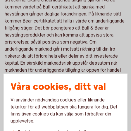
kommer värdet på Bull-certifikatet att sjunka med
hävstången gånger dagliga förändringen. På liknande sätt
kommer Bear-certifikatet att falla i värde om underliggande
tillgång stiger. Det bör poängteras att Bull & Bear är
hävstångsprodukter och kan komma att uppvisa stora
prisrörelser, såväl positiva som negativa. Om
underliggande marknad går i motsatt riktning till din tro
riskerar du att förlora hela eller delar av ditt investerade
kapital. En särskild marknadsrisk uppstår dessutom när
marknaden för underliggande tillgång är öppen för handel
men marknadsplatsen för Bull & Bear är stängd, läs mer
Våra cookies, ditt val
under Likviditetsrisk nedan.
Vi använder nödvändiga cookies eller liknande
Kreditrisk
tekniker för att webbplatsen ska fungera för dig. Det
finns även cookies du kan välja som förbättrar din
Swedbanks Bull & Bear är finansiella instru­ment emitterade
upplevelse:
av Swedbank. Det betyder att du som innehavare av Bull &
Bears har en kreditrisk på Swedbank. Med kreditrisk menas