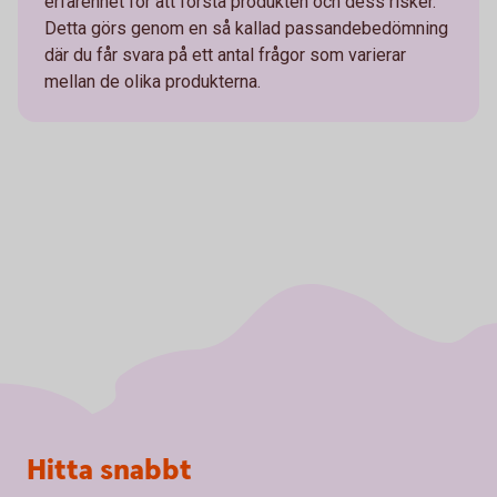
erfarenhet för att förstå produkten och dess risker.
Detta görs genom en så kallad passandebedömning
där du får svara på ett antal frågor som varierar
mellan de olika produkterna.
Sidfot
Hitta snabbt