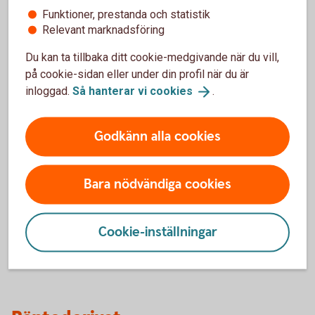
Funktioner, prestanda och statistik
Relevant marknadsföring
Fördelar
Du kan ta tillbaka ditt cookie-medgivande när du vill,
på cookie-sidan eller under din profil när du är
Direkt åtkomst till marknaden
inloggad.
Så hanterar vi
cookies
.
Ändra räntan under löptiden
Säkra finansieringskostnaden inom ett visst
ränteintervall
Godkänn alla cookies
Lämpar sig bra som ett riskfördelningsinstrument
Nackdelar
Bara nödvändiga cookies
Kan ställa stora krav på bevakningen av
prisutvecklingen
Cookie-inställningar
Resultatpåverkan (beroende på redovisningsstandard)
Ej noterat och/eller standardiserat