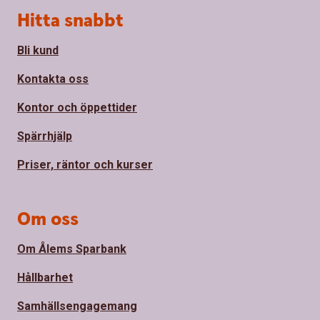
Sidfot
Hitta snabbt
Bli kund
Kontakta oss
Kontor och öppettider
Spärrhjälp
Priser, räntor och kurser
Om oss
Om Ålems Sparbank
Hållbarhet
Samhällsengagemang