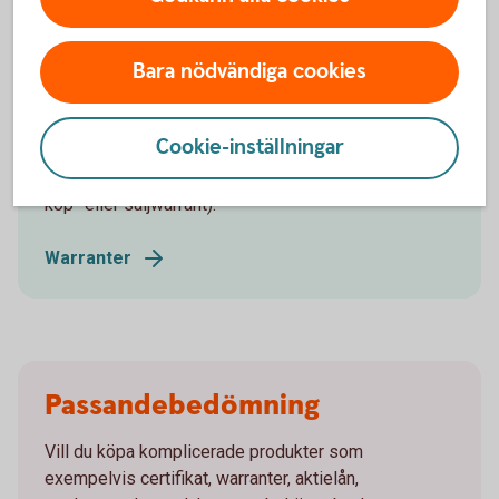
Bara nödvändiga cookies
Warranter
Med warranter tar du del av aktiers värdeförändring
Cookie-inställningar
utan att köpa själva aktien och kan tjäna pengar både
vid upp- och nedgång (beroende av om du köper en
köp- eller säljwarrant).
Warranter
Passandebedömning
Vill du köpa komplicerade produkter som
exempelvis certifikat, warranter, aktielån,