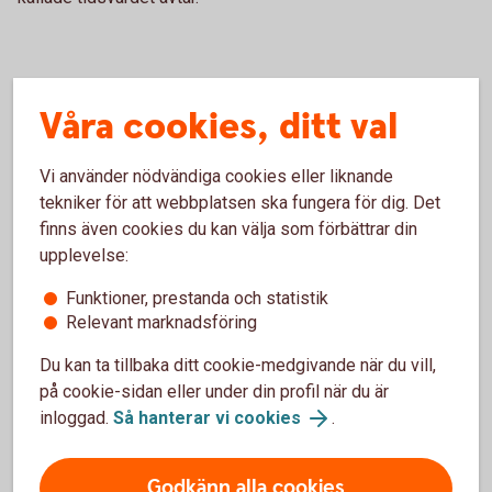
För- och nackdelar med warranter
Våra cookies, ditt val
Fördelar
Vi använder nödvändiga cookies eller liknande
tekniker för att webbplatsen ska fungera för dig. Det
Warranter kräver lägre kapitalinsats än en investering i
finns även cookies du kan välja som förbättrar din
underliggande tillgång
upplevelse:
Erbjuder möjligheten att ta del av en förväntad
kursrörelse, såväl upp som ned
Funktioner, prestanda och statistik
Möjligheter till hög avkastning på satsat kapital
Relevant marknadsföring
Du kan ta tillbaka ditt cookie-medgivande när du vill,
Nackdelar
på cookie-sidan eller under din profil när du är
inloggad.
Så hanterar vi cookies
.
Hela din insats kan gå förlorad
Stora kurssvängningar på kort tid
Godkänn alla cookies