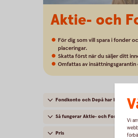
Aktie- och 
För dig som vill spara i fonder o
placeringar.
Skatta först när du säljer ditt in
Omfattas av insättningsgarantin
V
Fondkonto och Depå har bytt namn t
Så fungerar Aktie- och Fondkonto
Vi an
webbp
Pris
förbä