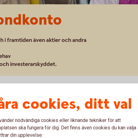
Fondkonto
ch i framtiden även aktier och andra
nehav
 och investerarskyddet.
åra cookies, ditt val
ill Aktie- och Fondkonto, vad innebär det?
vänder nödvändiga cookies eller liknande tekniker för att
latsen ska fungera för dig. Det finns även cookies du kan välj
ttrar din upplevelse: