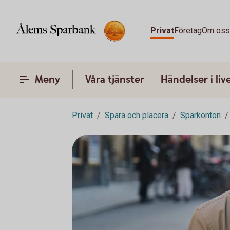
Privat
Företag
Om os
Meny
Våra tjänster
Händelser i liv
Privat
Spara och placera
Sparkonton