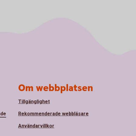
Om webbplatsen
Tillgänglighet
nde
Rekommenderade webbläsare
Användarvillkor