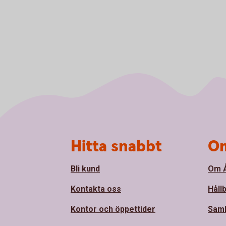
Sidfot
Hitta snabbt
Om
Bli kund
Om Å
Kontakta oss
Håll
Kontor och öppettider
Sam