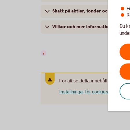
F
Skatt på aktier, fonder och andra pl
R
Du ka
Villkor och mer information
under
För att se detta innehåll behöver d
Inställningar för cookies