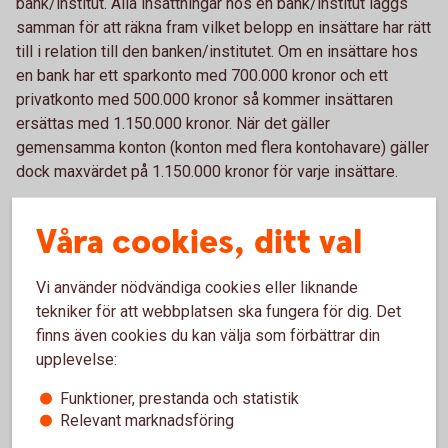
bank/institut. Alla insättningar hos en bank/institut läggs
samman för att räkna fram vilket belopp en insättare har rätt
till i relation till den banken/institutet. Om en insättare hos
en bank har ett sparkonto med 700.000 kronor och ett
privatkonto med 500.000 kronor så kommer insättaren
ersättas med 1.150.000 kronor. När det gäller
gemensamma konton (konton med flera kontohavare) gäller
dock maxvärdet på 1.150.000 kronor för varje insättare.
I vissa fall kan en insättare, som har mer än 1.150.000
Våra cookies, ditt val
kronor på ett inlåningskonto i en bank/institut, ha rätt till ett
tilläggsbelopp ur den statliga insättningsgarantin. Lagen
Vi använder nödvändiga cookies eller liknande
anger att en insättare kan ha rätt till ett tilläggsbelopp på
tekniker för att webbplatsen ska fungera för dig. Det
upp till 5 miljoner kronor för insättningar som är kopplade
finns även cookies du kan välja som förbättrar din
till vissa i lagen angivna livshändelser, exempelvis
upplevelse:
försäljning av privatbostad, försäkringsutbetalning,
upphörande av anställning, bodelning, pension, sjukdom,
Funktioner, prestanda och statistik
invaliditet eller dödsfall. När det gäller tilläggsbeloppet
Relevant marknadsföring
gäller vissa särskilda regler. Det krävs exempelvis att