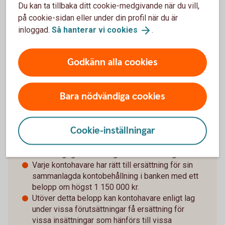
Du kan ta tillbaka ditt cookie-medgivande när du vill,
insättningen ska ha gjorts inom de senaste 12 månaderna
på cookie-sidan eller under din profil när du är
och en insättare som vill ansöka om tilläggsbelopp måste
inloggad.
Så hanterar vi
cookies
.
själv skicka in en ansökan till Riksgälden och visa att
insättningarna avser medel som kan ge rätt till
tilläggsbelopp. En sådan ansökan kan skickas in till
Godkänn alla cookies
Riksgälden först efter att ett ersättningsfall har inträffat.
Bara nödvändiga cookies
Snabbfakta
Cookie-inställningar
Våra konton omfattas av den statliga
insättningsgarantin enligt beslut av Riksgälden.
Varje kontohavare har rätt till ersättning för sin
sammanlagda kontobehållning i banken med ett
belopp om högst 1 150 000 kr.
Utöver detta belopp kan kontohavare enligt lag
under vissa förutsättningar få ersättning för
vissa insättningar som hänförs till vissa