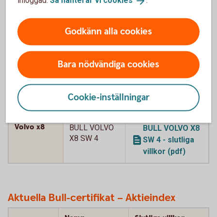
inloggad.
Så hanterar vi
cookies
.
SW - slutliga villkor
(pdf)
Godkänn alla cookies
Volvo x8
BULL VOLVO
BULL VOLVO X8 SW
X8 SW 2
2 - slutliga
villkor (pdf)
Bara nödvändiga cookies
Volvo x8
BULL VOLVO
BULL VOLVO X8
X8 SW 3
SW 3 - slutliga
Cookie-inställningar
villkor (pdf)
Volvo x8
BULL VOLVO
BULL VOLVO X8
X8 SW 4
SW 4 - slutliga
villkor (pdf)
Aktuella Bull-certifikat – Aktieindex