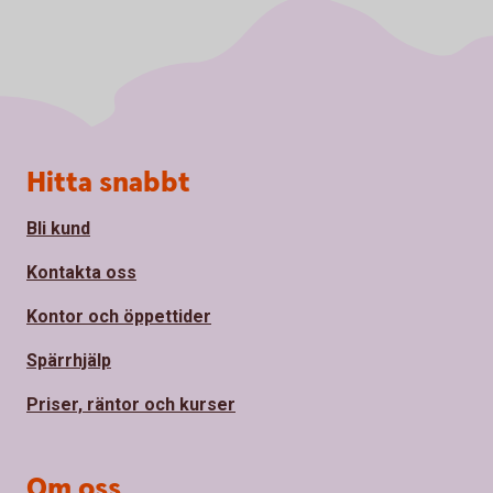
Sidfot
Hitta snabbt
Bli kund
Kontakta oss
Kontor och öppettider
Spärrhjälp
Priser, räntor och kurser
Om oss