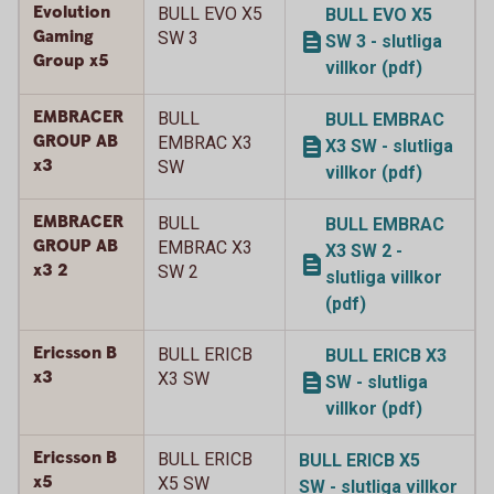
Evolution
BULL EVO X5
BULL EVO X5
Gaming
SW 3
SW 3 - slutliga
Group x5
villkor (pdf)
EMBRACER
BULL
BULL EMBRAC
GROUP AB
EMBRAC X3
X3 SW - slutliga
x3
SW
villkor (pdf)
EMBRACER
BULL
BULL EMBRAC
GROUP AB
EMBRAC X3
X3 SW 2 -
x3 2
SW 2
slutliga villkor
(pdf)
Ericsson B
BULL ERICB
BULL ERICB X3
x3
X3 SW
SW - slutliga
villkor (pdf)
Ericsson B
BULL ERICB
BULL ERICB X5
x5
X5 SW
SW - slutliga villkor