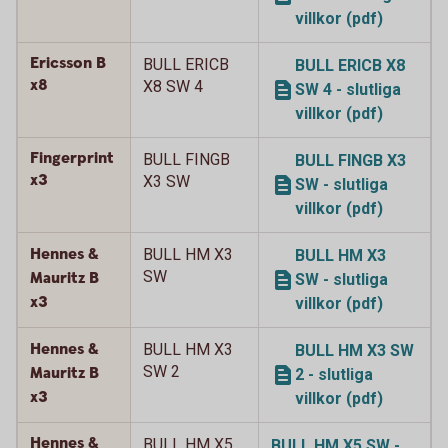
villkor (pdf)
Ericsson B
BULL ERICB
BULL ERICB X8
x8
X8 SW 4
SW 4 - slutliga
villkor (pdf)
Fingerprint
BULL FINGB
BULL FINGB X3
x3
X3 SW
SW - slutliga
villkor (pdf)
Hennes &
BULL HM X3
BULL HM X3
SW
Mauritz B
SW - slutliga
x3
villkor (pdf)
Hennes &
BULL HM X3
BULL HM X3 SW
SW 2
Mauritz B
2 - slutliga
x3
villkor (pdf)
Hennes &
BULL HM X5
BULL HM X5 SW -