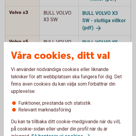
Volvo x3
BULL VOLVO
BULL VOLVO X3
X3 SW
SW - slutliga villkor
(pdf)
Volvo x5
BULL VOLVO
BULL VOLVO X5
X5 SW
SW - slutliga villkor
Våra cookies, ditt val
(pdf)
Vi använder nödvändiga cookies eller liknande
Volvo x5
BULL VOLVO
BULL VOLVO X5
tekniker för att webbplatsen ska fungera för dig. Det
X5 SW 2
SW 2 - slutliga
finns även cookies du kan välja som förbättrar din
villkor (pdf)
upplevelse:
Volvo x5
BULL VOLVO
BULL VOLVO X5
Funktioner, prestanda och statistik
X5 SW 3
SW 3 - slutliga
Relevant marknadsföring
villkor (pdf)
Du kan ta tillbaka ditt cookie-medgivande när du vill,
Volvo x8
på cookie-sidan eller under din profil när du är
BULL VOLVO
BULL VOLVO X8
X8 SW