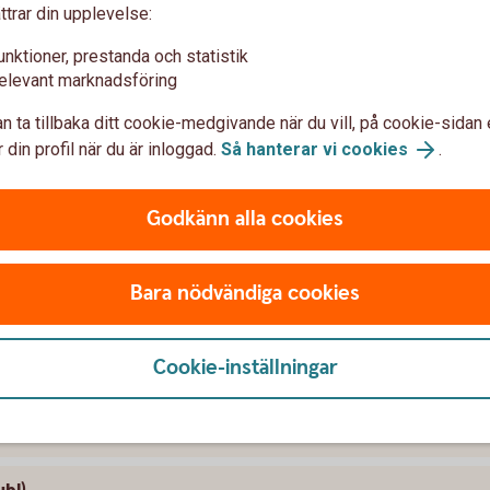
ttrar din upplevelse:
pköpserbjudande till aktieägarna i Arise
unktioner, prestanda och statistik
ande till aktieägarna i Backaheden
elevant marknadsföring
n ta tillbaka ditt cookie-medgivande när du vill, på cookie-sidan 
y Group AB (publ)
 din profil när du är inloggad.
Så hanterar vi cookies
.
e AB (publ)
Godkänn alla cookies
 SBB i samband med noteringen av Sveafastigheter
Bara nödvändiga cookies
B (publ)
Cookie-inställningar
Fastighetsföretagen AB (publ)
B (publ)