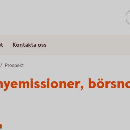
s
et
Kontakta oss
Prospekt
nyemissioner, börsn
n