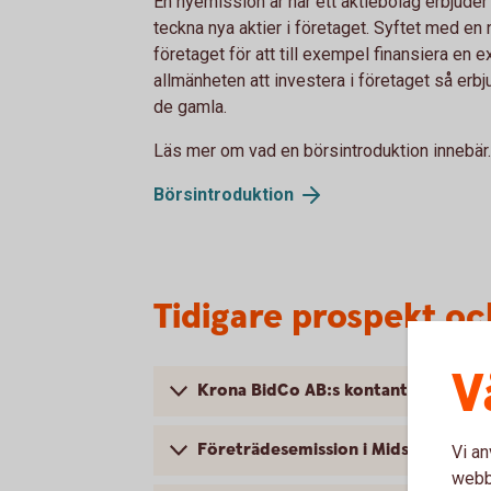
En nyemission är när ett aktiebolag erbjuder 
teckna nya aktier i företaget. Syftet med en 
företaget för att till exempel finansiera en 
allmänheten att investera i företaget så erbju
de gamla.
Läs mer om vad en börsintroduktion innebär.
Börsintroduktion
Tidigare prospekt o
V
Krona BidCo AB:s kontanta budpliktsb
Företrädesemission i Midsummer AB
Vi an
webbp