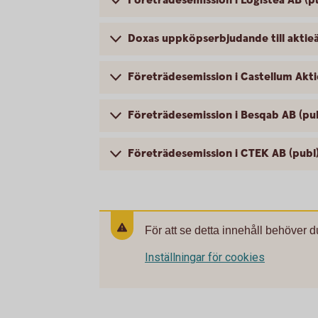
Företrädesemission i Logistea AB (p
Doxas uppköpserbjudande till aktie
Företrädesemission i Castellum Akti
Företrädesemission i Besqab AB (pu
Företrädesemission i CTEK AB (publ
För att se detta innehåll behöver d
Inställningar för cookies