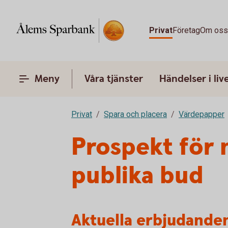
Privat
Företag
Om os
Meny
Våra tjänster
Händelser i liv
Privat
Spara och placera
Värdepapper
Prospekt för 
publika bud
Aktuella erbjudande