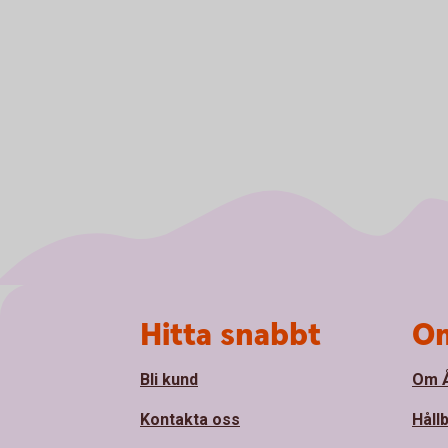
Sidfot
Hitta snabbt
Om
Bli kund
Om Å
Kontakta oss
Håll