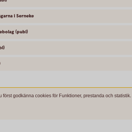
ubl)
ägarna i Serneke
ebolag (publ)
bl)
)
u först godkänna cookies för Funktioner, prestanda och statistik.