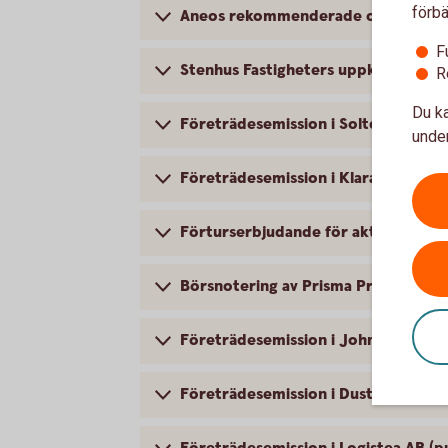
förbä
Aneos rekommenderade offentliga up
F
Stenhus Fastigheters uppköpserbjud
R
Du ka
Företrädesemission i Soltech Energ
under
Företrädesemission i KlaraBo Sverig
Förturserbjudande för aktieägare i
Börsnotering av Prisma Properties A
Företrädesemission i John Mattson 
Företrädesemission i Dustin Group A