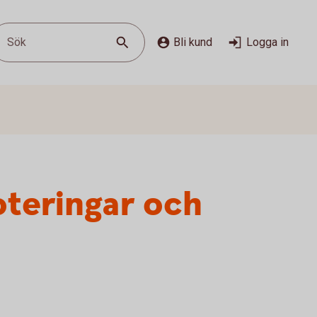
Sök
Bli kund
Logga in
oteringar och