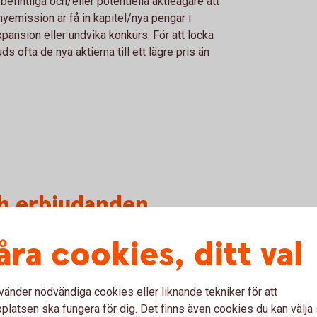
befintliga och/eller potentiella aktieägare att
nyemission är få in kapitel/nya pengar i
expansion eller undvika konkurs. För att locka
ds ofta de nya aktierna till ett lägre pris än
ch erbjudanden
åra cookies, ditt val
ud till aktieägarna i Krona Public Real Estate
 (publ)
vänder nödvändiga cookies eller liknande tekniker för att
latsen ska fungera för dig. Det finns även cookies du kan välj