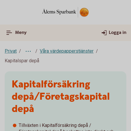
Meny
Logga in
Privat
Våra värdepapperstjänster
Kapitalspar depå
Kapitalförsäkring
depå/Företagskapital
depå
Tillväxten i Kapitalförsäkring depå /