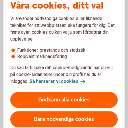
Våra cookies, ditt val
Pris
Vi använder nödvändiga cookies eller liknande
tekniker för att webbplatsen ska fungera för dig. Det
finns även cookies du kan välja som förbättrar din
upplevelse:
Vanliga frågor och svar
Funktioner, prestanda och statistik
Relevant marknadsföring
Måste man deklarera affärerna?
Du kan ta tillbaka ditt cookie-medgivande när du vill,
på cookie-sidan eller under din profil när du är
inloggad.
Så hanterar vi
cookies
.
Finns det någon minimigräns?
Går det ta ut pengar när som helst?
Godkänn alla cookies
Kan jag handla online i Kapitalspar Depå?
Bara nödvändiga cookies