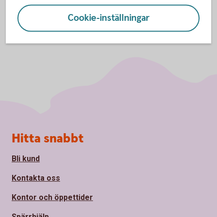
Cookie-inställningar
Sidfot
Hitta snabbt
Bli kund
Kontakta oss
Kontor och öppettider
Spärrhjälp