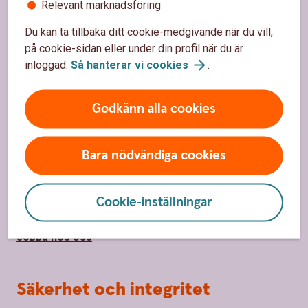
Relevant marknadsföring
Kontor och öppettider
Du kan ta tillbaka ditt cookie-medgivande när du vill,
Spärrhjälp
på cookie-sidan eller under din profil när du är
inloggad.
Så hanterar vi
cookies
.
Priser, räntor och kurser
Godkänn alla cookies
Om oss
Bara nödvändiga cookies
Om Ålems Sparbank
Hållbarhet
Cookie-inställningar
Samhällsengagemang
Jobba hos oss
Säkerhet och integritet