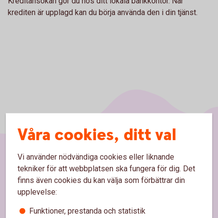
Kreditansökan gör du hos ditt lokala bankkontor. När
krediten är upplagd kan du börja använda den i din tjänst.
Våra cookies, ditt val
Vi använder nödvändiga cookies eller liknande
Sidfot
Hitta snabbt
tekniker för att webbplatsen ska fungera för dig. Det
finns även cookies du kan välja som förbättrar din
upplevelse:
Bli kund
Funktioner, prestanda och statistik
Kontakta oss