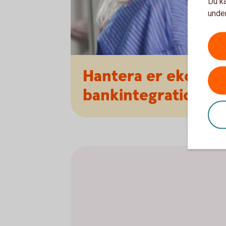
Du ka
under
Hantera er ekonom
bankintegration.