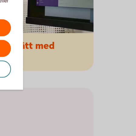
eller
ert
sätt med