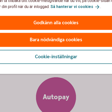
n ta tillbaka ditt cookie-medgivande när du vill, på cookie-sidan 
 din profil när du är inloggad.
Så hanterar vi
cookies
.
Godkänn alla cookies
i på ett
enkelt,
snabbt
och
säk
Bara nödvändiga cookies
Cookie-inställningar
Autopay