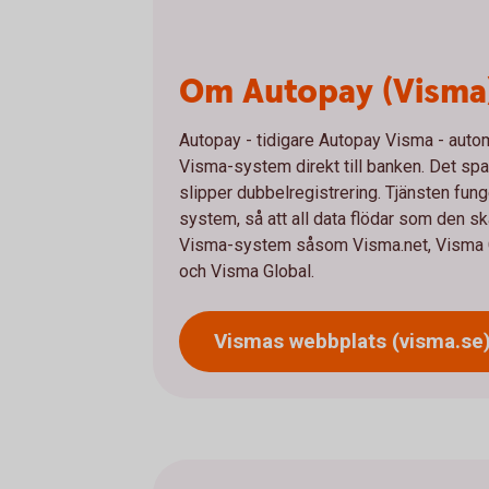
Om Autopay (Visma
Autopay - tidigare Autopay Visma - autom
Visma-system direkt till banken. Det spara
slipper dubbelregistrering. Tjänsten fu
system, så att all data flödar som den s
Visma-system såsom Visma.net, Visma C
och Visma Global.
Vismas webbplats
(visma.se