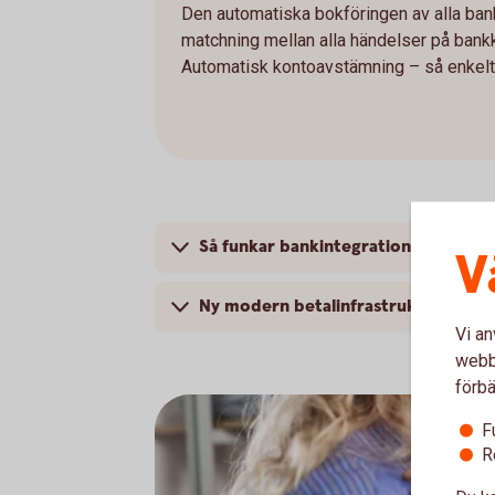
Den automatiska bokföringen av alla bank
matchning mellan alla händelser på bank
Automatisk kontoavstämning – så enkelt 
Så funkar bankintegrationen
V
Ny modern betalinfrastruktur i Sver
Vi an
webbp
förbä
F
R