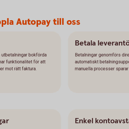
pla Autopay till oss
Betala leverant
h utbetalningar bokförda
Betalningar genomförs dire
r funktionalitet för att
automatiskt betalningsuppd
r mot rätt faktura.
manuella processer sparar n
gar
Enkel kontoavs