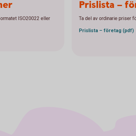
ner
Prislista – f
lformatet ISO20022 eller
Ta del av ordinarie priser f
Prislista – företag
(pdf)