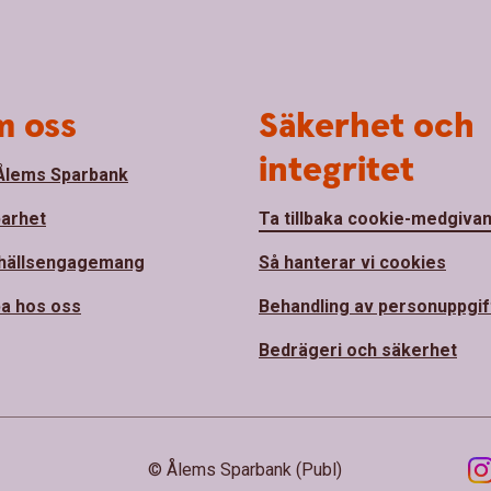
 oss
Säkerhet och
integritet
lems Sparbank
barhet
Ta tillbaka cookie-medgiva
hällsengagemang
Så hanterar vi cookies
a hos oss
Behandling av personuppgif
Bedrägeri och säkerhet
© Ålems Sparbank (Publ)