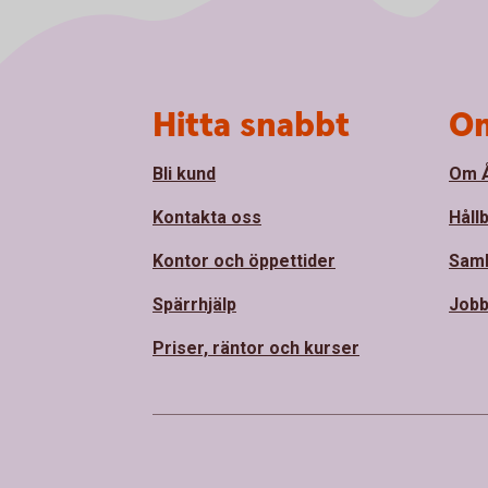
Sidfot
Hitta snabbt
Om
Bli kund
Om Å
Kontakta oss
Håll
Kontor och öppettider
Sam
Spärrhjälp
Jobb
Priser, räntor och kurser