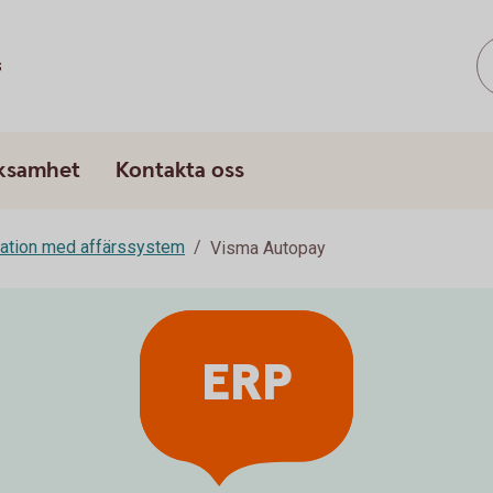
s
rksamhet
Kontakta oss
ration med affärssystem
Visma Autopay
ERP