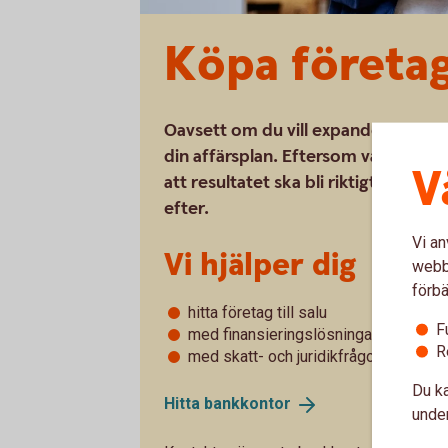
Köpa företa
Oavsett om du vill expandera eller sl
din affärsplan. Eftersom våra affäre
V
att resultatet ska bli riktigt bra. 
efter.
Vi an
Vi hjälper dig
webbp
förbä
hitta företag till salu
F
med finansieringslösningar som pass
R
med skatt- och juridikfrågor
Du ka
Hitta
bankkontor
under