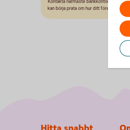
Kontakta närmaste bankkontor och träffa 
kan börja prata om hur ditt företag kan vä
Sidfot
Hitta snabbt
Om