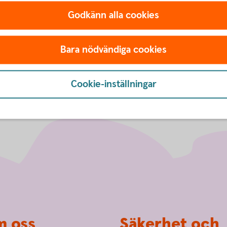
en företagsrådgivare för ett första möte så vi
Godkänn alla cookies
xa på bästa sätt.
Bara nödvändiga cookies
Cookie-inställningar
 oss
Säkerhet och