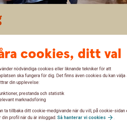
g
å dig in på en ny marknad hjälper vi dig hitta rätt utifrån
r bygger på långa relationer är vi lika angelägna som du
åra cookies, ditt val
Därför är vi med genom hela processen – före, under och
vänder nödvändiga cookies eller liknande tekniker för att
latsen ska fungera för dig. Det finns även cookies du kan välj
ttrar din upplevelse:
unktioner, prestanda och statistik
ar dig
elevant marknadsföring
n ta tillbaka ditt cookie-medgivande när du vill, på cookie-sidan 
 din profil när du är inloggad.
Så hanterar vi
cookies
.