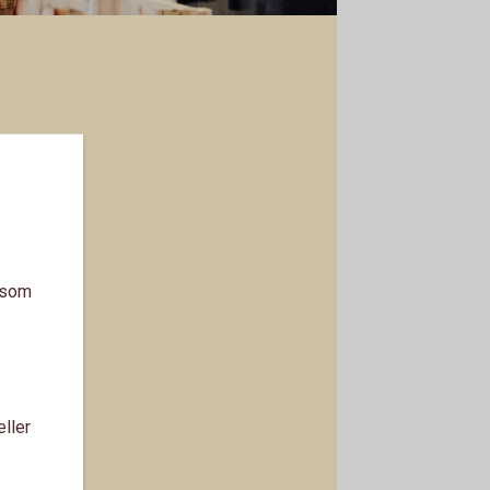
a som
eller