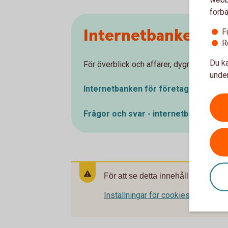
förbä
Internetbanken
F
R
Du ka
För överblick och affärer, dygnet runt, vär
under
Internetbanken för
företag
Frågor och svar - internetbanken
för
För att se detta innehåll behöver d
Inställningar för cookies