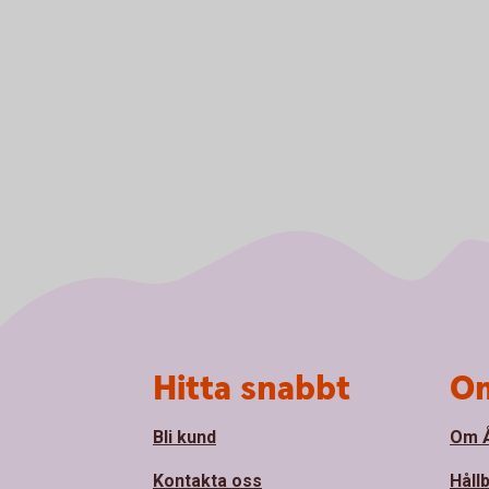
Sidfot
Hitta snabbt
Om
Bli kund
Om Å
Kontakta oss
Håll