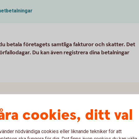
netbetalningar
u betala företagets samtliga fakturor och skatter. Det
förfallodagar. Du kan även registrera dina betalningar
åra cookies, ditt val
vänder nödvändiga cookies eller liknande tekniker för att
latsen ska fungera för dig. Det finns även cookies du kan välj