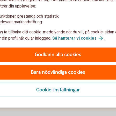
ttrar din upplevelse:
unktioner, prestanda och statistik
elevant marknadsföring
n ta tillbaka ditt cookie-medgivande när du vill, på cookie-sidan 
lden över.
 din profil när du är inloggad.
Så hanterar vi
cookies
.
Godkänn alla cookies
etag
Bara nödvändiga cookies
Cookie-inställningar
u först godkänna cookies för Funktioner, prestanda och statistik.