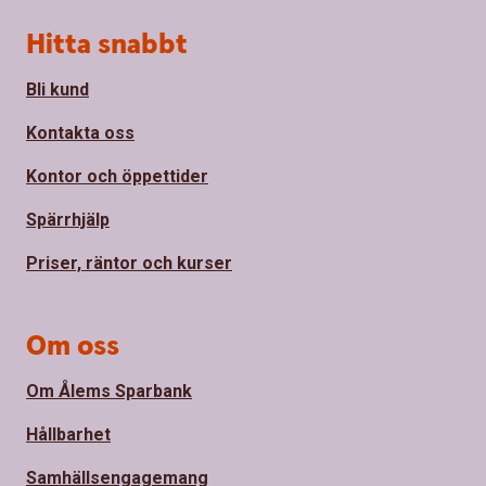
Sidfot
Hitta snabbt
Bli kund
Kontakta oss
Kontor och öppettider
Spärrhjälp
Priser, räntor och kurser
Om oss
Om Ålems Sparbank
Hållbarhet
Samhällsengagemang