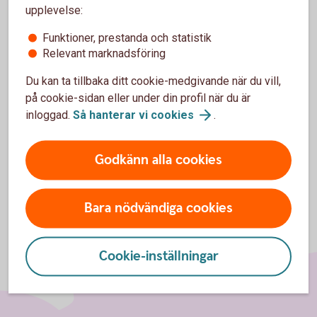
upplevelse:
För att se detta innehåll behöver du först
Funktioner, prestanda och statistik
godkänna cookies för Funktioner, prestanda
Relevant marknadsföring
och statistik.
Du kan ta tillbaka ditt cookie-medgivande när du vill,
Inställningar för cookies
på cookie-sidan eller under din profil när du är
inloggad.
Så hanterar vi
cookies
.
Godkänn alla cookies
Bara nödvändiga cookies
Cookie-inställningar