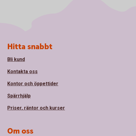
Sidfot
Hitta snabbt
Bli kund
Kontakta oss
Kontor och öppettider
Spärrhjälp
Priser, räntor och kurser
Om oss