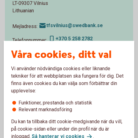
LT-09307 Vilnius
Lithuanian
tfsvilnius@swedbank.se
Mejladress:
+370 5 258 2782
Telefonnummer:
Våra cookies, ditt val
Vi använder nödvändiga cookies eller liknande
tekniker för att webbplatsen ska fungera för dig. Det
Vanliga frågor och svar
finns även cookies du kan välja som förbättrar din
upplevelse:
Vad heter dokumentinkasso på engelska?
Funktioner, prestanda och statistik
Relevant marknadsföring
När får jag tillgång till godset under ett
Du kan ta tillbaka ditt cookie-medgivande när du vill,
importinkasso?
på cookie-sidan eller under din profil när du är
inloggad.
Så hanterar vi
cookies
.