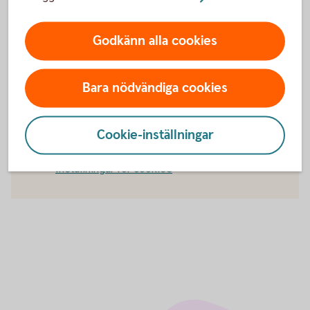
Finns det någon garanti från banken att
leverantören får betalt under ett
importinkasso?
Godkänn alla cookies
Bara nödvändiga cookies
För att se detta innehåll behöver du först
godkänna cookies för Funktioner, prestanda
Cookie-inställningar
och statistik.
Inställningar för cookies