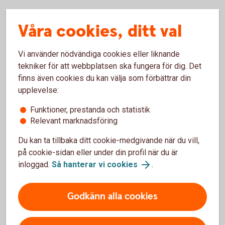
Skaffa tjänsten
Våra cookies, ditt val
Vi använder nödvändiga cookies eller liknande
Besök oss
tekniker för att webbplatsen ska fungera för dig. Det
Välkommen till ett av våra kontor så hjälper vi dig.
finns även cookies du kan välja som förbättrar din
upplevelse:
Hitta ditt bankkontor
Funktioner, prestanda och statistik
Relevant marknadsföring
Du kan ta tillbaka ditt cookie-medgivande när du vill,
på cookie-sidan eller under din profil när du är
inloggad.
Så hanterar vi cookies
.
För att se detta innehåll behöver du först
Godkänn alla cookies
godkänna cookies för Funktioner, prestanda
och statistik.