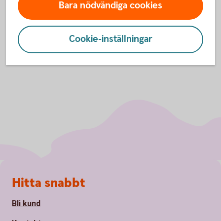
Bara nödvändiga cookies
Inställningar för cookies
Cookie-inställningar
Sidfot
Hitta snabbt
Bli kund