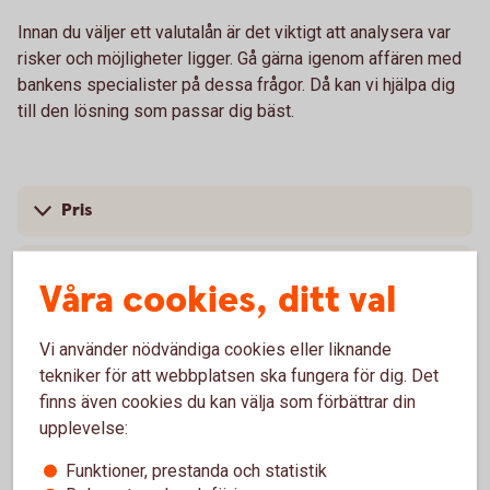
Innan du väljer ett valutalån är det viktigt att analysera var
risker och möjligheter ligger. Gå gärna igenom affären med
bankens specialister på dessa frågor. Då kan vi hjälpa dig
till den lösning som passar dig bäst.
Pris
Skaffa valutalån
Våra cookies, ditt val
Vi använder nödvändiga cookies eller liknande
tekniker för att webbplatsen ska fungera för dig. Det
För att se detta innehåll behöver du först
finns även cookies du kan välja som förbättrar din
godkänna cookies för Funktioner, prestanda
upplevelse:
och statistik.
Funktioner, prestanda och statistik
Inställningar för cookies