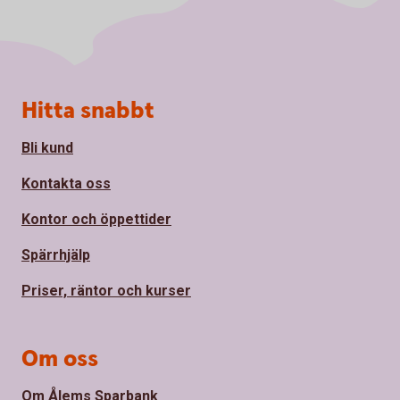
Sidfot
Hitta snabbt
Bli kund
Kontakta oss
Kontor och öppettider
Spärrhjälp
Priser, räntor och kurser
Om oss
Om Ålems Sparbank