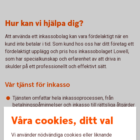
Hur kan vi hjälpa dig?
Att använda ett inkassobolag kan vara fördelaktigt när en
kund inte betalar i tid. Som kund hos oss har ditt företag ett
fördelaktigt upplägg och pris hos inkassobolaget Lowell,
som har specialkunskap och erfarenhet av att driva in
skulder på ett professionellt och effektivt sätt.
Vår tjänst för inkasso
Tjänsten omfattar hela inkassoprocessen, från
betalningspåminnelser och inkasso till rättsliga åtgärder
och efterbevakning av avskrivna fordringar.
Våra cookies, ditt val
Med hjälp av individuella lösningar som passar kunden
betalas fakturorna snabbare.
Med ett enkelt webbverktyg får du och ditt företag
Vi använder nödvändiga cookies eller liknande
tillgång till rapporter på detaljnivå och kan