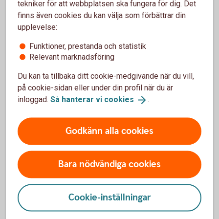
tekniker för att webbplatsen ska fungera för dig. Det
ha direktkontakt med en rådgivare om du behöver hjälp.
finns även cookies du kan välja som förbättrar din
upplevelse:
Funktioner, prestanda och statistik
Relevant marknadsföring
Erbjudande till dig som är kund
hos oss
Du kan ta tillbaka ditt cookie-medgivande när du vill,
på cookie-sidan eller under din profil när du är
Ingen årsavgift
inloggad.
Så hanterar vi
cookies
.
Ingen provision på Normalinkasso
25 % på Efterbevakning
Godkänn alla cookies
Bara nödvändiga cookies
Så här fungerar Inkasso
Cookie-inställningar
Mer om Lowell