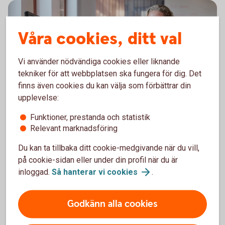
Våra cookies, ditt val
Vi använder nödvändiga cookies eller liknande
tekniker för att webbplatsen ska fungera för dig. Det
finns även cookies du kan välja som förbättrar din
upplevelse:
Female colleagues working and coding
Utbetalningar Företag
Funktioner, prestanda och statistik
Relevant marknadsföring
Utbetalningar Företag är vår nya tjänst för
Du kan ta tillbaka ditt cookie-medgivande när du vill,
utbetalningar via fil inom Sverige. Formatet för att
på cookie-sidan eller under din profil när du är
initiera utbetalningar och återrapportering följer
inloggad.
Så hanterar vi
cookies
.
standarden ISO20022. Företag kan utföra
betalningstransaktioner för betaltyperna Lön och
Utbetalning (konto till konto). Tjänsten passar
Godkänn alla cookies
företag som vill ha en mer automatiserad process