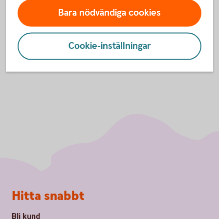
för utbetalningar.
Bara nödvändiga cookies
Utbetalningar
Företag
Cookie-inställningar
Sidfot
Hitta snabbt
Bli kund