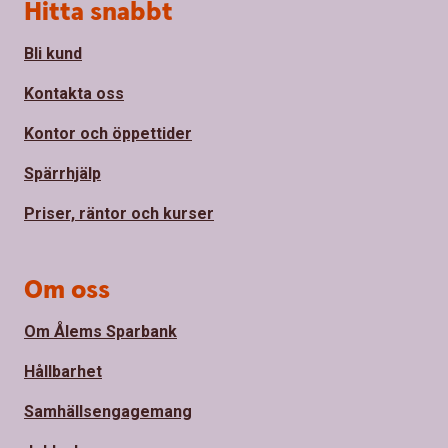
Sidfot
Hitta snabbt
Bli kund
Kontakta oss
Kontor och öppettider
Spärrhjälp
Priser, räntor och kurser
Om oss
Om Ålems Sparbank
Hållbarhet
Samhällsengagemang