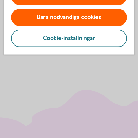
värdebolag. De erbjuder bland annat
värdetransporter, växel och deponering av sedlar och
Bara nödvändiga cookies
mynt.
Kontanthantering
(loomis.se)
Cookie-inställningar