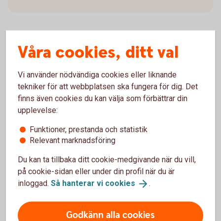
Våra cookies, ditt val
Swish och kontanter
Vi använder nödvändiga cookies eller liknande
Swish för företag och handel
tekniker för att webbplatsen ska fungera för dig. Det
finns även cookies du kan välja som förbättrar din
Ta betalt med mobilen – snabbt, smidigt och säkert.
upplevelse:
För företag, föreningar och organisationer.
Funktioner, prestanda och statistik
Relevant marknadsföring
Swish för företag och
handel
Du kan ta tillbaka ditt cookie-medgivande när du vill,
på cookie-sidan eller under din profil när du är
Kontanthantering
inloggad.
Så hanterar vi
cookies
.
Behöver du hjälp med din dagskassa kan du vända
Godkänn alla cookies
dig till Loomis och teckna ett direktavtal med ett