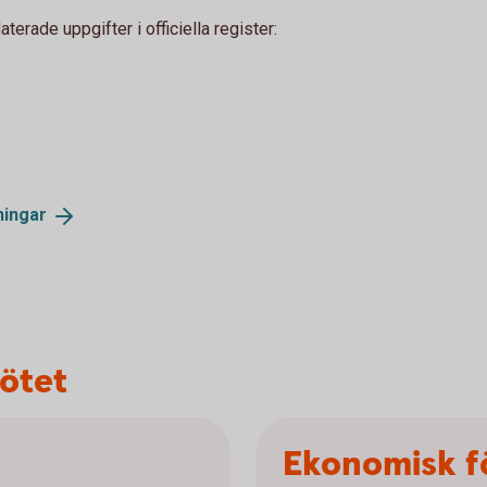
erade uppgifter i officiella register:
ningar
mötet
Ekonomisk f