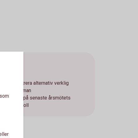
BRF
Registrera alternativ verklig
huvudman
a som
Kopia på senaste årsmötets
protokoll
eller