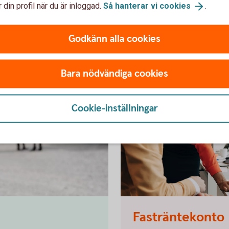
 din profil när du är inloggad.
Så hanterar vi
cookies
.
er
Godkänn alla cookies
Bara nödvändiga cookies
Cookie-inställningar
Working meeting in front of a
Fasträntekonto