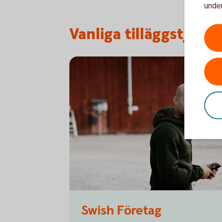
under
Vanliga tilläggstjänst
Male farmer using the app
Swish Företag