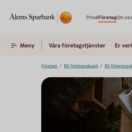
Privat
Företag
Om os
Meny
Våra företagstjänster
Er ve
Företag
Bli företagskund
Bli förening