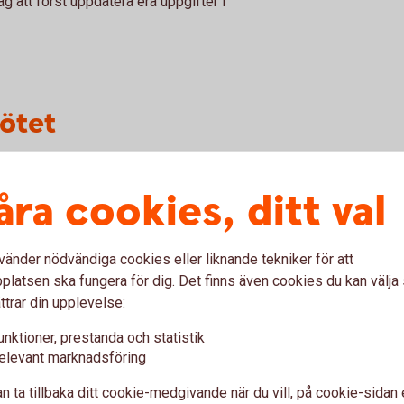
 att först uppdatera era uppgifter i
mötet
Ekonomisk
åra cookies, ditt val
förening
vänder nödvändiga cookies eller liknande tekniker för att
Föreningens senaste stadgar
latsen ska fungera för dig. Det finns även cookies du kan välj
Kopia på senaste årsmötets
ttrar din upplevelse:
protokoll
unktioner, prestanda och statistik
Registreringsbevis
elevant marknadsföring
n ta tillbaka ditt cookie-medgivande när du vill, på cookie-sidan 