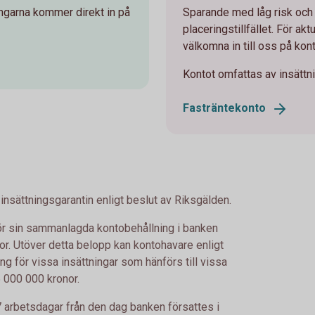
engarna kommer direkt in på
Sparande med låg risk och
placeringstillfället. För ak
välkomna in till oss på kont
Kontot omfattas av insättn
Fasträntekonto
nsättningsgarantin enligt beslut av Riksgälden.
g för sin sammanlagda kontobehållning i banken
r. Utöver detta belopp kan kontohavare enligt
ing för vissa insättningar som hänförs till vissa
 000 000 kronor.
7 arbetsdagar från den dag banken försattes i