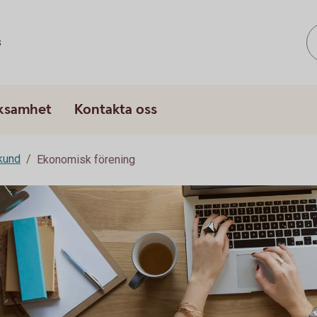
s
rksamhet
Kontakta oss
skund
Ekonomisk förening