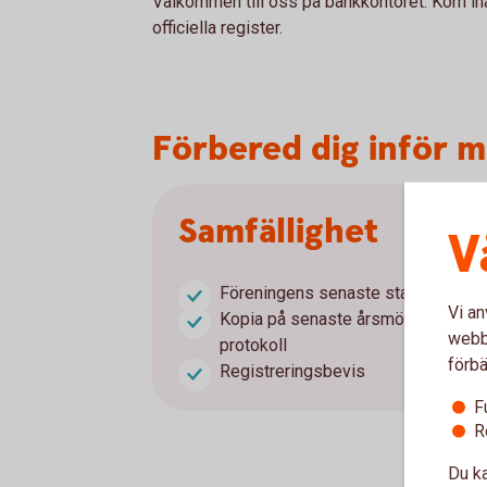
Välkommen till oss på bankkontoret. Kom ihåg
officiella register.
Förbered dig inför 
Samfällighet
V
Föreningens senaste stadgar
Vi an
Kopia på senaste årsmötets
webbp
protokoll
förbä
Registreringsbevis
F
R
Du ka