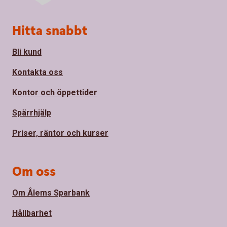
Sidfot
Hitta snabbt
Bli kund
Kontakta oss
Kontor och öppettider
Spärrhjälp
Priser, räntor och kurser
Om oss
Om Ålems Sparbank
Hållbarhet