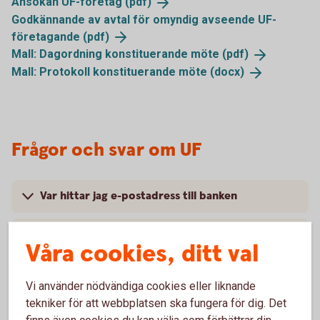
Ansökan UF-företag
(pdf)
Godkännande av avtal för omyndig avseende UF-
företagande
(pdf)
Mall: Dagordning konstituerande möte
(pdf)
Mall: Protokoll konstituerande möte
(docx)
Frågor och svar om UF
Var hittar jag e-postadress till banken
Hur skickar man in dokument till banken?
Våra cookies, ditt val
Vem i UF-företaget ska ha tillgång till bankens
Vi använder nödvändiga cookies eller liknande
produkter och tjänster?
tekniker för att webbplatsen ska fungera för dig. Det
finns även cookies du kan välja som förbättrar din