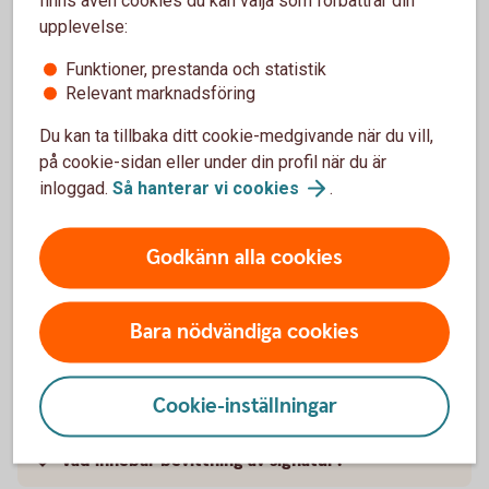
Kan fler än två personer vara användare av
upplevelse:
bankens tjänster?
Funktioner, prestanda och statistik
Relevant marknadsföring
Alla medlemmar får inte plats att skriva in på
blanketten, vad gör vi?
Du kan ta tillbaka ditt cookie-medgivande när du vill,
på cookie-sidan eller under din profil när du är
Vem/vilka i företaget ska gå på det bokade
inloggad.
Så hanterar vi
cookies
.
bankmötet?
Godkänn alla cookies
Vad är en giltigt ID-handling?
Vad är förmyndare?
Bara nödvändiga cookies
Måste samtliga förmyndare skriva på handlingar
för omyndig?
Cookie-inställningar
Vad innebär bevittning av signatur?