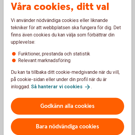
Våra cookies, ditt val
Digital Support
Vi använder nödvändiga cookies eller liknande
Öppet alla dagar dygnet runt.
tekniker för att webbplatsen ska fungera för dig. Det
finns även cookies du kan välja som förbättrar din
Digital
support
upplevelse:
Funktioner, prestanda och statistik
Relevant marknadsföring
Du kan ta tillbaka ditt cookie-medgivande när du vill,
Använd tjänsterna säkert
på cookie-sidan eller under din profil när du är
inloggad.
Så hanterar vi
cookies
.
Säkerhet digitala
tjänster
Godkänn alla cookies
Bara nödvändiga cookies