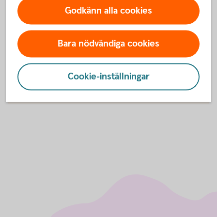
Godkänn alla cookies
Bara nödvändiga cookies
För att se detta innehåll behöver du först
godkänna cookies för Funktioner, prestanda
och statistik.
Cookie-inställningar
Inställningar för cookies