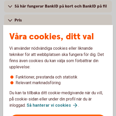
Så här fungerar BankID på kort och BankID på fil
Pris
Våra cookies, ditt val
Spärra BankID
Säkerhet på internet
Vi använder nödvändiga cookies eller liknande
tekniker för att webbplatsen ska fungera för dig. Det
finns även cookies du kan välja som förbättrar din
upplevelse:
Funktioner, prestanda och statistik
Mobilt BankID
Relevant marknadsföring
Med Mobilt BankID får du tillgång till alla tjänster i
Du kan ta tillbaka ditt cookie-medgivande när du vill,
appen och internetbanken.
på cookie-sidan eller under din profil när du är
inloggad.
Så hanterar vi
cookies
.
Mobilt
BankID