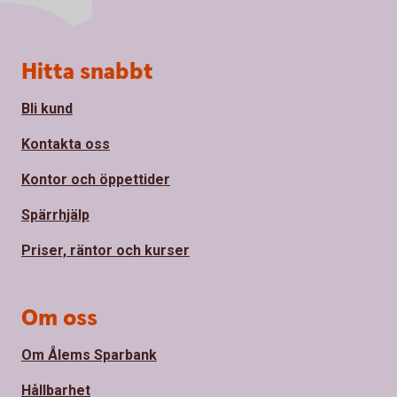
Sidfot
Hitta snabbt
Bli kund
Kontakta oss
Kontor och öppettider
Spärrhjälp
Priser, räntor och kurser
Om oss
Om Ålems Sparbank
Hållbarhet