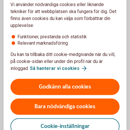
Vi använder nödvändiga cookies eller liknande
Fler företagslån
tekniker för att webbplatsen ska fungera för dig. Det
finns även cookies du kan välja som förbättrar din
upplevelse:
Fastighetslån i Swedbank
Hypotek
Funktioner, prestanda och statistik
Relevant marknadsföring
Du kan ta tillbaka ditt cookie-medgivande när du vill,
För att se detta innehåll behöver du först
på cookie-sidan eller under din profil när du är
godkänna cookies för Funktioner, prestanda
inloggad.
Så hanterar vi
cookies
.
och statistik.
Inställningar för cookies
Godkänn alla cookies
Bara nödvändiga cookies
Cookie-inställningar