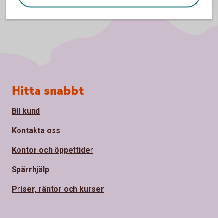
Sidfot
Hitta snabbt
Bli kund
Kontakta oss
Kontor och öppettider
Spärrhjälp
Priser, räntor och kurser